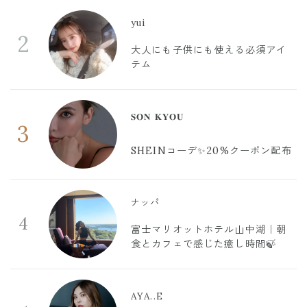
yui
2
大人にも子供にも使える必須アイ
テム
𝐒𝐎𝐍 𝐊𝐘𝐎𝐔
3
SHEINコーデ✨20%クーポン配布
ナッパ
4
富士マリオットホテル山中湖｜朝
食とカフェで感じた癒し時間🍃
AYA..E