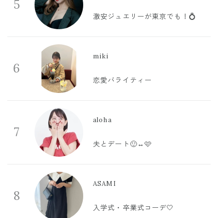
5
激安ジュエリーが東京でも！💍
miki
6
恋愛バライティー
aloha
7
夫とデート🙂‍↔️🩷
ASAMI
8
入学式・卒業式コーデ🤍