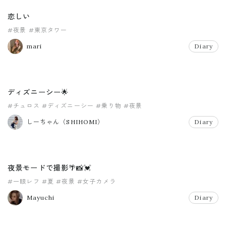
恋しい
#夜景
#東京タワー
mari
Diary
ディズニーシー🌟
#チュロス
#ディズニーシー
#乗り物
#夜景
しーちゃん（SHIHOMI）
Diary
夜景モードで撮影🌴📸💓
#一眼レフ
#夏
#夜景
#女子カメラ
Mayuchi
Diary