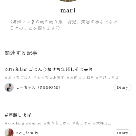
mari
3姉妹ママ🤰６歳５歳０歳 育児、美容の事などなど
日々のことを綴ります♡
関連する記事
2017年lastごはん♢おせち年越しそば🍣🥂
#おうちごはん
#おせち
#お寿司
#お節
#大晦日
#年越しそば
しーちゃん（SHIHOMI）
Diary
#年越しそば
#cooking
#dinner
#おうちごはん
#夜ごはん
#大晦日
#年越しそば
Kei_family
Diary