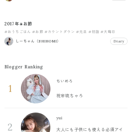
2017年☀️お節
#おうちごはん
#お節
#カウントダウン
#元旦
#初詣
#大晦日
しーちゃん（SHIHOMI）
Diary
Blogger Ranking
ちいめろ
1
祝🌸琉ちゃろ
yui
2
大人にも子供にも使える必須アイ