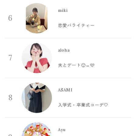
miki
6
恋愛バライティー
aloha
7
夫とデート🙂‍↔️🩷
ASAMI
8
入学式・卒業式コーデ🤍
Ayu