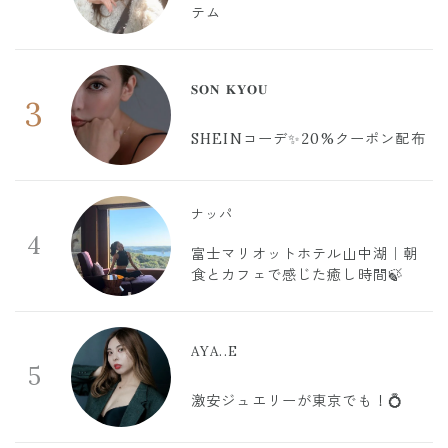
テム
𝐒𝐎𝐍 𝐊𝐘𝐎𝐔
3
SHEINコーデ✨20%クーポン配布
ナッパ
4
富士マリオットホテル山中湖｜朝
食とカフェで感じた癒し時間🍃
AYA..E
5
激安ジュエリーが東京でも！💍