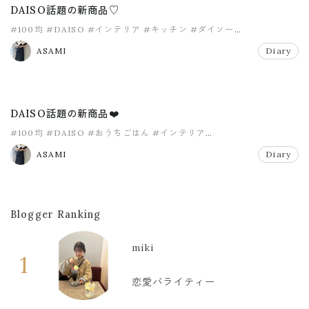
DAISO話題の新商品♡
#100均
#DAISO
#インテリア
#キッチン
#ダイソー
#ダイソー新商品
ASAMI
Diary
DAISO話題の新商品❤️
#100均
#DAISO
#おうちごはん
#インテリア
#コーヒーティラミスフラペチーノ
#スタバ
ASAMI
Diary
Blogger Ranking
miki
1
恋愛バライティー