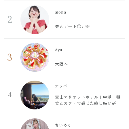
aloha
2
夫とデート🙂‍↔️🩷
Ayu
3
大阪へ
ナッパ
4
富士マリオットホテル山中湖｜朝
食とカフェで感じた癒し時間🍃
ちいめろ