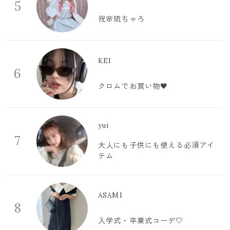
5
祝🌸琉ちゃろ
KEI
6
クロムでお買い物🖤
yui
7
大人にも子供にも使える必須アイ
テム
ASAMI
8
入学式・卒業式コーデ🤍