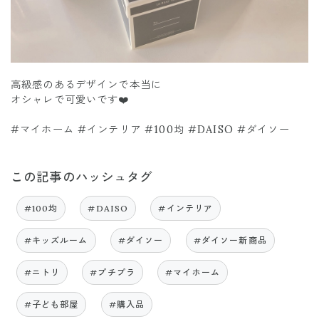
高級感のあるデザインで本当に
オシャレで可愛いです❤️
#マイホーム #インテリア #100均 #DAISO #ダイソー
この記事のハッシュタグ
#100均
#DAISO
#インテリア
#キッズルーム
#ダイソー
#ダイソー新商品
#ニトリ
#プチプラ
#マイホーム
#子ども部屋
#購入品