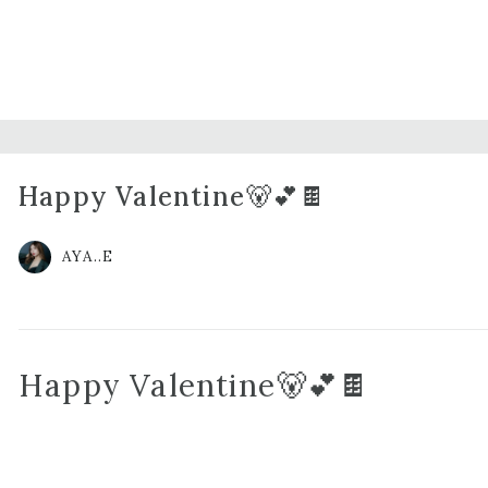
Happy Valentine🐻💕🍫
AYA..E
Happy Valentine🐻💕🍫