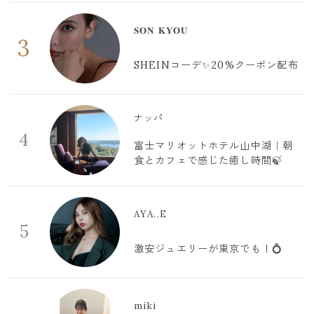
𝐒𝐎𝐍 𝐊𝐘𝐎𝐔
3
SHEINコーデ✨20%クーポン配布
ナッパ
4
富士マリオットホテル山中湖｜朝
食とカフェで感じた癒し時間🍃
AYA..E
5
激安ジュエリーが東京でも！💍
miki