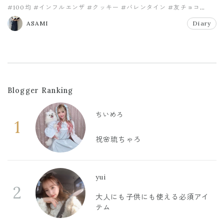
#100均
#インフルエンザ
#クッキー
#バレンタイン
#友チョコ
#手作り
ASAMI
Diary
Blogger Ranking
ちいめろ
1
祝🌸琉ちゃろ
yui
2
大人にも子供にも使える必須アイ
テム