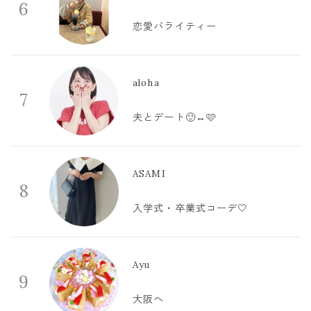
6
恋愛バライティー
aloha
7
夫とデート🙂‍↔️🩷
ASAMI
8
入学式・卒業式コーデ🤍
Ayu
9
大阪へ