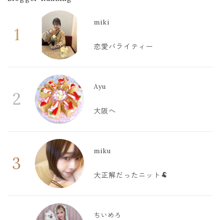
miki
1
恋愛バライティー
Ayu
2
大阪へ
miku
3
大正解だったニット🐏
ちいめろ