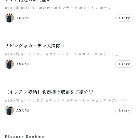
#100均
#DAISO
#seria
#インテリア
#キッチン
#セリア
ASAMI
Diary
リビング🌿カーテン大掃除✨
#100均
#インテリア
#オキシクリーン
#コストコ
#セリア
#マイホーム
ASAMI
Diary
【キッチン収納】食器棚の収納をご紹介♡
#100均
#インテリア
#キッチン
#キャンドゥ
#セリア
#ダイソー
ASAMI
Diary
Blogger Ranking