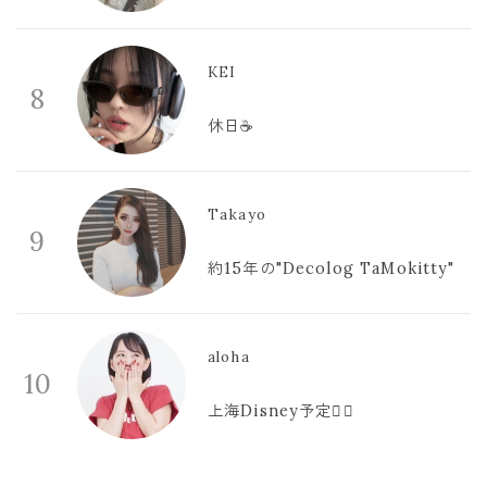
KEI
8
休日☕️
Takayo
9
約15年の"Decolog TaMokitty"
aloha
10
上海Disney予定🫪🩷