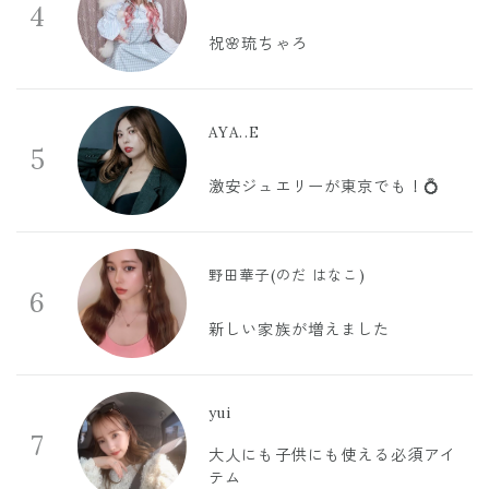
4
祝🌸琉ちゃろ
AYA..E
5
激安ジュエリーが東京でも！💍
野田華子(のだ はなこ)
6
新しい家族が増えました
yui
7
大人にも子供にも使える必須アイ
テム