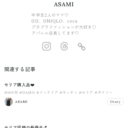
ASAMI
中学生2人のママ🤍
GU、UNIQLO、coca
プチプラファッションが大好き♡
アパレル店員してます🤍
https://www.ins
https://www.
https://
関連する記事
セリア購入品❤️
#100均
#DAISO
#インテリア
#キッチン
#セリア
#ダイソー
ASAMI
Diary
セリア話題の新商品💕