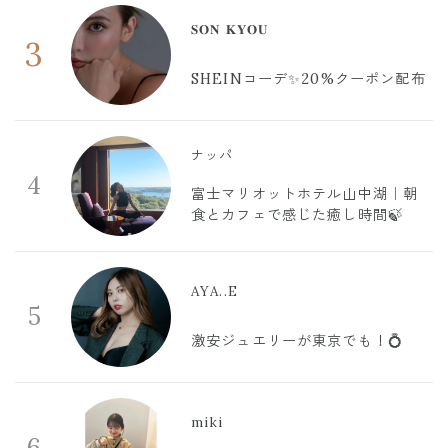
𝐒𝐎𝐍 𝐊𝐘𝐎𝐔
3
SHEINコーデ✨20%クーポン配布
ナッパ
4
富士マリオットホテル山中湖｜朝
食とカフェで感じた癒し時間🍃
AYA..E
5
激安ジュエリーが東京でも！💍
miki
6