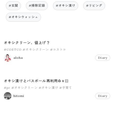
#玄関
#掃除記録
#オキシ漬け
#リビング
#オキシウォッシュ
オキシクリーン、値上げ？
#COSTCO
#オキシクリーン
#コストコ
aloha
Diary
オキシ漬けとバスボール再利用♻️👦🏻
#pr
#オキシクリーン
#オキシ漬け
#子育て
hitomi
Diary