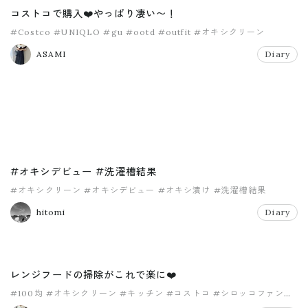
コストコで購入❤️やっぱり凄い〜！
#Costco
#UNIQLO
#gu
#ootd
#outfit
#オキシクリーン
ASAMI
Diary
#オキシデビュー #洗濯槽結果
#オキシクリーン
#オキシデビュー
#オキシ漬け
#洗濯槽結果
hitomi
Diary
レンジフードの掃除がこれで楽に❤️
#100均
#オキシクリーン
#キッチン
#コストコ
#シロッコファン
#セリア