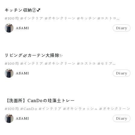
キッチン収納②💕
#100均
#インテリア
#オキシクリーン
#キッチン
#コストコ
#セリア
ASAMI
Diary
リビング🌿カーテン大掃除✨
#100均
#インテリア
#オキシクリーン
#コストコ
#セリア
#マイホーム
ASAMI
Diary
【洗面所】CanDoの珪藻土トレー
#100均
#CanDo
#インテリア
#オキシウォッシュ
#オキシクリーン
#キャンドゥ
ASAMI
Diary