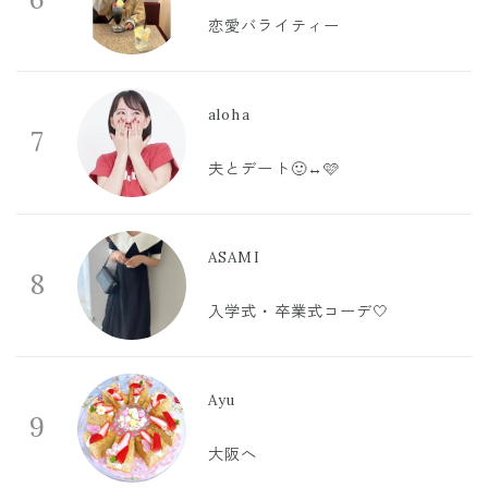
恋愛バライティー
aloha
7
夫とデート🙂‍↔️🩷
ASAMI
8
入学式・卒業式コーデ🤍
Ayu
9
大阪へ