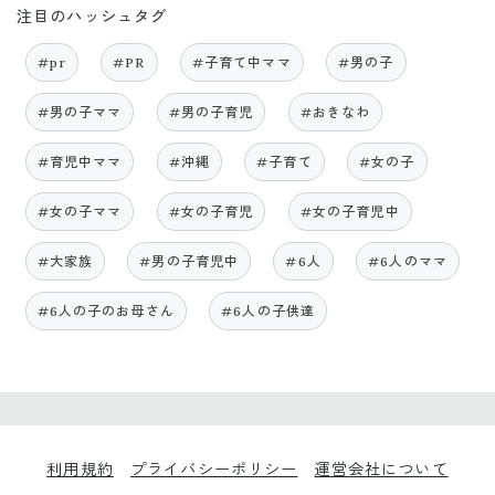
注目のハッシュタグ
#pr
#PR
#子育て中ママ
#男の子
#男の子ママ
#男の子育児
#おきなわ
#育児中ママ
#沖縄
#子育て
#女の子
#女の子ママ
#女の子育児
#女の子育児中
#大家族
#男の子育児中
#6人
#6人のママ
#6人の子のお母さん
#6人の子供達
利用規約
プライバシーポリシー
運営会社について