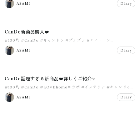
ASAMI
Diary
CanDo新商品購入❤️
#100均
#CanDo
#キャンドゥ
#プチプラ
#モノトーン
#モロッカン柄
ASAMI
Diary
CanDo話題すぎる新商品❤️詳しくご紹介✨
#100均
#CanDo
#LOVEhomeコラボ
#インテリア
#キャンドゥ
#プチプラ
ASAMI
Diary