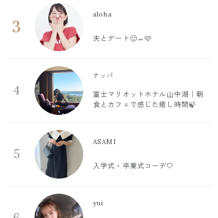
aloha
3
夫とデート🙂‍↔️🩷
ナッパ
4
富士マリオットホテル山中湖｜朝
食とカフェで感じた癒し時間🍃
ASAMI
5
入学式・卒業式コーデ🤍
yui
6