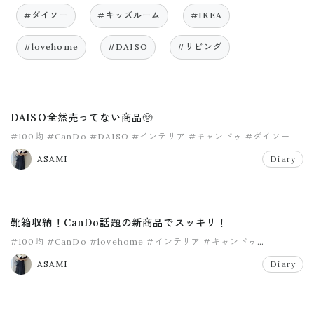
#ダイソー
#キッズルーム
#IKEA
#lovehome
#DAISO
#リビング
DAISO全然売ってない商品🥺
#100均
#CanDo
#DAISO
#インテリア
#キャンドゥ
#ダイソー
ASAMI
Diary
靴箱収納！CanDo話題の新商品でスッキリ！
#100均
#CanDo
#lovehome
#インテリア
#キャンドゥ
#キャンドゥ新商品
ASAMI
Diary