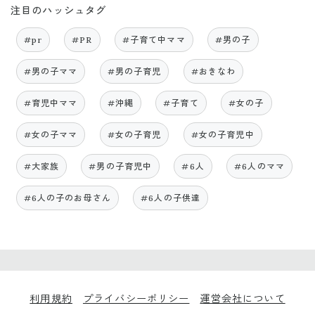
注目のハッシュタグ
#pr
#PR
#子育て中ママ
#男の子
#男の子ママ
#男の子育児
#おきなわ
#育児中ママ
#沖縄
#子育て
#女の子
#女の子ママ
#女の子育児
#女の子育児中
#大家族
#男の子育児中
#6人
#6人のママ
#6人の子のお母さん
#6人の子供達
利用規約
プライバシーポリシー
運営会社について