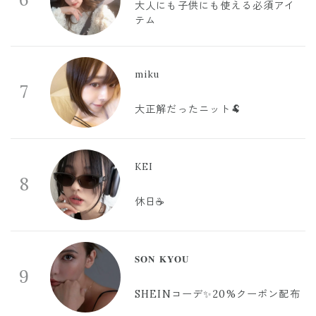
大人にも子供にも使える必須アイ
テム
miku
7
大正解だったニット🐏
KEI
8
休日☕️
𝐒𝐎𝐍 𝐊𝐘𝐎𝐔
9
SHEINコーデ✨20%クーポン配布