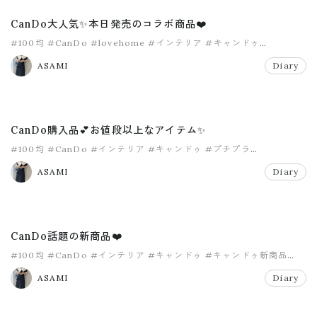
CanDo大人気✨本日発売のコラボ商品❤️
#100均
#CanDo
#lovehome
#インテリア
#キャンドゥ
#プチプラ
ASAMI
Diary
CanDo購入品💕お値段以上なアイテム✨
#100均
#CanDo
#インテリア
#キャンドゥ
#プチプラ
#マイホーム
ASAMI
Diary
CanDo話題の新商品❤️
#100均
#CanDo
#インテリア
#キャンドゥ
#キャンドゥ新商品
#プチプラ
ASAMI
Diary