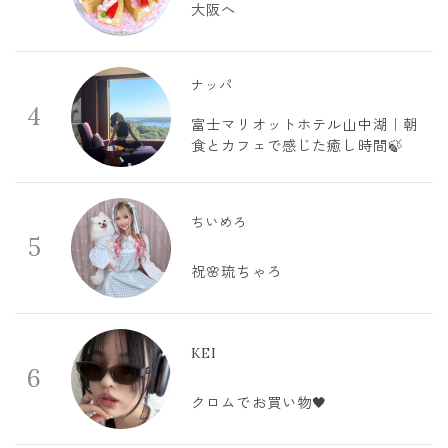
大阪へ
ナッパ
4
富士マリオットホテル山中湖｜朝
食とカフェで感じた癒し時間🍃
ちいめろ
5
祝🌸琉ちゃろ
KEI
6
クロムでお買い物🖤