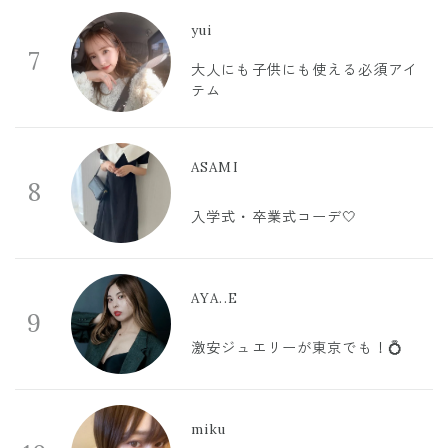
yui
7
大人にも子供にも使える必須アイ
テム
ASAMI
8
入学式・卒業式コーデ🤍
AYA..E
9
激安ジュエリーが東京でも！💍
miku