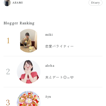
ASAMI
Diary
Blogger Ranking
miki
1
恋愛バライティー
aloha
2
夫とデート🙂‍↔️🩷
Ayu
3