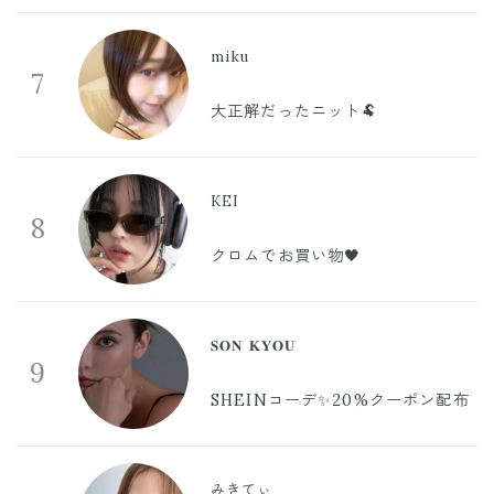
miku
7
大正解だったニット🐏
KEI
8
クロムでお買い物🖤
𝐒𝐎𝐍 𝐊𝐘𝐎𝐔
9
SHEINコーデ✨20%クーポン配布
みきてぃ