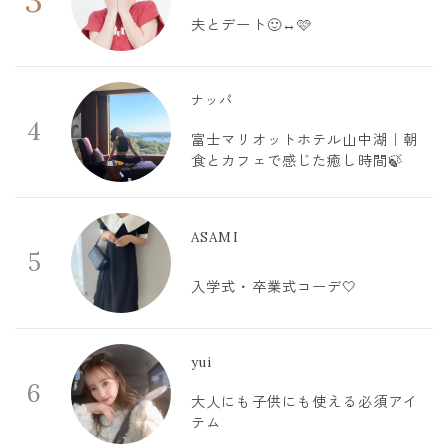
3
夫とデート🙂‍↔️🩷
ナッパ
4
富士マリオットホテル山中湖｜朝
食とカフェで感じた癒し時間🍃
ASAMI
5
入学式・卒業式コーデ🤍
yui
6
大人にも子供にも使える必須アイ
テム