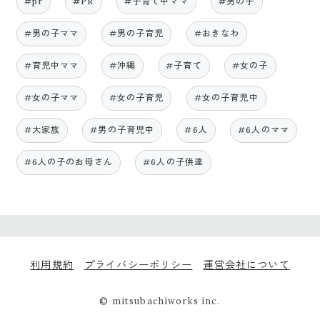
#pr
#PR
#子育て中ママ
#男の子
#男の子ママ
#男の子育児
#おきなわ
#育児中ママ
#沖縄
#子育て
#女の子
#女の子ママ
#女の子育児
#女の子育児中
#大家族
#男の子育児中
#6人
#6人のママ
#6人の子のお母さん
#6人の子供達
利用規約
プライバシーポリシー
運営会社について
© mitsubachiworks inc.