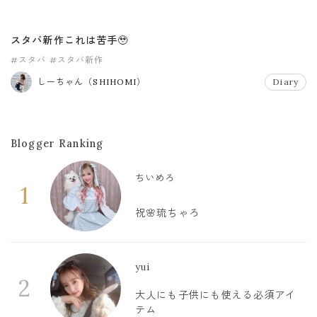
スタバ新作これは苦手🥹
#スタバ
#スタバ新作
しーちゃん（SHIHOMI）
Diary
Blogger Ranking
ちいめろ
1
祝🌸琉ちゃろ
yui
2
大人にも子供にも使える必須アイ
テム