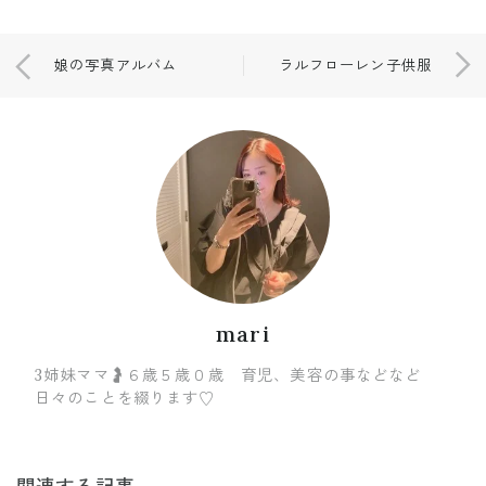
娘の写真アルバム
ラルフローレン子供服
mari
3姉妹ママ🤰６歳５歳０歳 育児、美容の事などなど
日々のことを綴ります♡