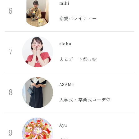
miki
6
恋愛バライティー
aloha
7
夫とデート🙂‍↔️🩷
ASAMI
8
入学式・卒業式コーデ🤍
Ayu
9