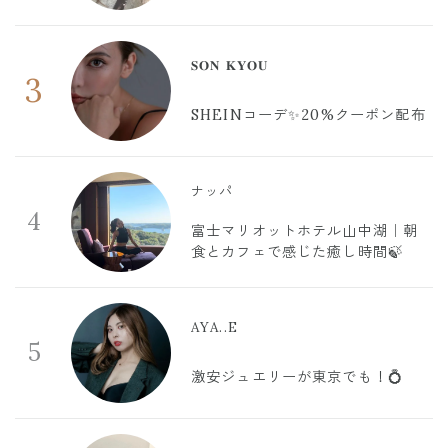
𝐒𝐎𝐍 𝐊𝐘𝐎𝐔
3
SHEINコーデ✨20%クーポン配布
ナッパ
4
富士マリオットホテル山中湖｜朝
食とカフェで感じた癒し時間🍃
AYA..E
5
激安ジュエリーが東京でも！💍