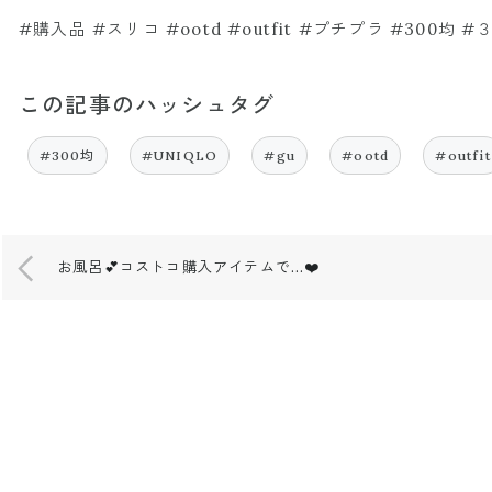
#購入品 #スリコ #ootd #outfit #プチプラ #300均 #３
この記事のハッシュタグ
#300均
#UNIQLO
#gu
#ootd
#outfit
お風呂💕コストコ購入アイテムで…❤️