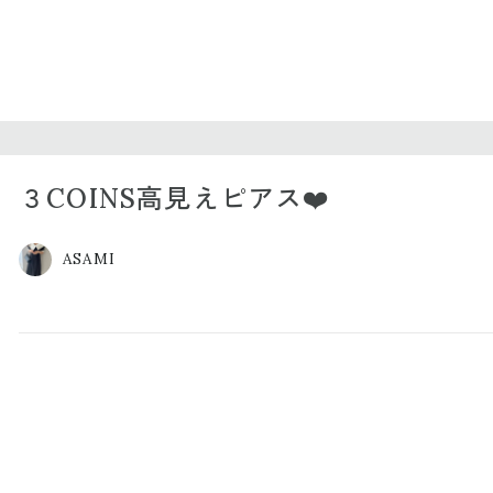
３COINS高見えピアス❤️
ASAMI