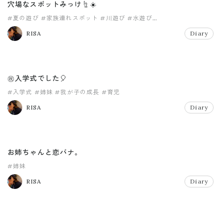
穴場なスポットみっけ☝️☀️
#夏の遊び
#家族連れスポット
#川遊び
#水遊び
#関東お出かけスポット
RISA
Diary
㊗️入学式でした🎈
#入学式
#姉妹
#我が子の成長
#育児
RISA
Diary
お姉ちゃんと恋バナ。
#姉妹
RISA
Diary