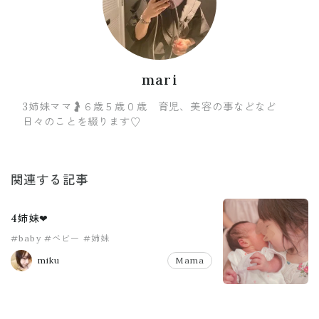
mari
3姉妹ママ🤰６歳５歳０歳 育児、美容の事などなど
日々のことを綴ります♡
関連する記事
4姉妹❤︎
#baby
#ベビー
#姉妹
miku
Mama