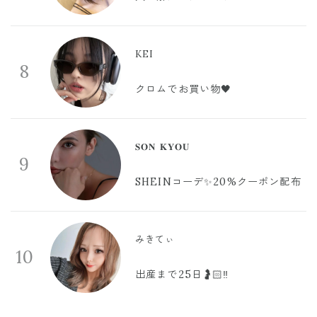
KEI
8
クロムでお買い物🖤
𝐒𝐎𝐍 𝐊𝐘𝐎𝐔
9
SHEINコーデ✨20%クーポン配布
みきてぃ
10
出産まで25日🤰🏻‼️