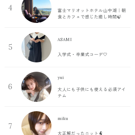
4
富士マリオットホテル山中湖｜朝
食とカフェで感じた癒し時間🍃
ASAMI
5
入学式・卒業式コーデ🤍
yui
6
大人にも子供にも使える必須アイ
テム
miku
7
大正解だったニット🐏