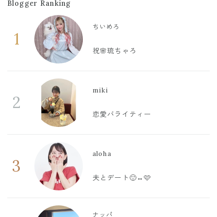
Blogger Ranking
ちいめろ
1
祝🌸琉ちゃろ
miki
2
恋愛バライティー
aloha
3
夫とデート🙂‍↔️🩷
ナッパ