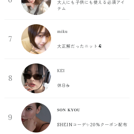
大人にも子供にも使える必須アイ
テム
miku
7
大正解だったニット🐏
KEI
8
休日☕️
𝐒𝐎𝐍 𝐊𝐘𝐎𝐔
9
SHEINコーデ✨20%クーポン配布