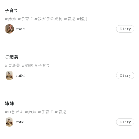
子育て
#姉妹
#子育て
#我が子の成長
#育児
#臨月
mari
Diary
ご褒美
#ご褒美
#姉妹
#子育て
miki
Diary
姉妹
#11番だよ
#姉妹
#子育て
#育児
miki
Diary