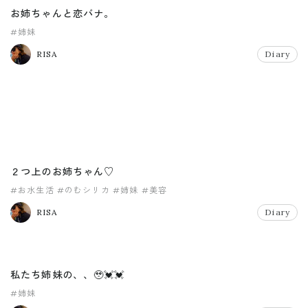
お姉ちゃんと恋バナ。
#姉妹
RISA
Diary
２つ上のお姉ちゃん♡
#お水生活
#のむシリカ
#姉妹
#美容
RISA
Diary
私たち姉妹の、、🥹💓💓
#姉妹