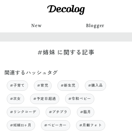
New
Blogger
#姉妹 に関する記事
関連するハッシュタグ
#子育て
#育児
#新生児
#購入品
#次女
#予定日超過
#令和ベビー
#リンクコーデ
#プチプラ
#臨月
#妊娠11ヶ月
#ベビーカー
#月齢フォト