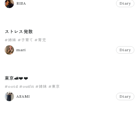
RISA
Diary
ストレス発散
#姉妹
#子育て
#育児
mari
Diary
東京🚅❤️❤️
#ootd
#outfit
#姉妹
#東京
ASAMI
Diary