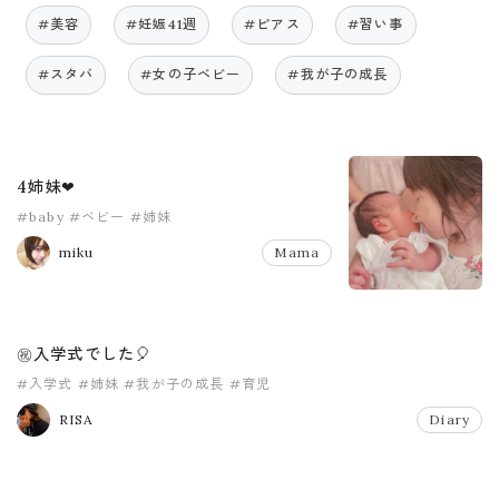
#美容
#妊娠41週
#ピアス
#習い事
#スタバ
#女の子ベビー
#我が子の成長
4姉妹❤︎
#baby
#ベビー
#姉妹
miku
Mama
㊗️入学式でした🎈
#入学式
#姉妹
#我が子の成長
#育児
RISA
Diary