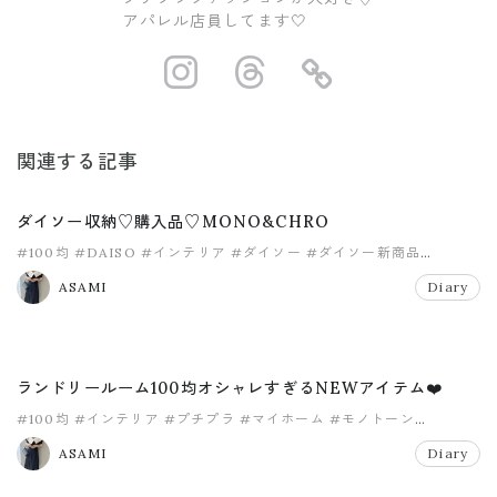
アパレル店員してます🤍
https://www.ins
https://www.
https://
関連する記事
ダイソー収納♡購入品♡MONO&CHRO
#100均
#DAISO
#インテリア
#ダイソー
#ダイソー新商品
#プチプラ
ASAMI
Diary
ランドリールーム100均オシャレすぎるNEWアイテム❤️
#100均
#インテリア
#プチプラ
#マイホーム
#モノトーン
#ランドリールーム
ASAMI
Diary