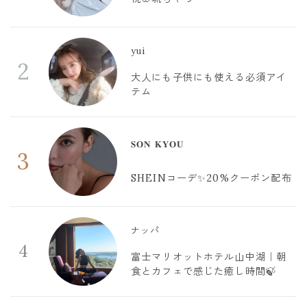
yui
2
大人にも子供にも使える必須アイ
テム
𝐒𝐎𝐍 𝐊𝐘𝐎𝐔
3
SHEINコーデ✨20%クーポン配布
ナッパ
4
富士マリオットホテル山中湖｜朝
食とカフェで感じた癒し時間🍃