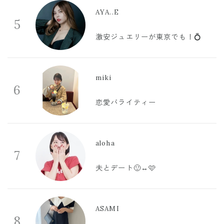
AYA..E
5
激安ジュエリーが東京でも！💍
miki
6
恋愛バライティー
aloha
7
夫とデート🙂‍↔️🩷
ASAMI
8