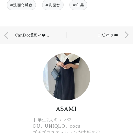
#洗面化粧台
#洗面台
#白黒
CanDo爆買い❤️話題の新商品✨
こだわり❤️
ASAMI
中学生2人のママ🤍
GU、UNIQLO、coca
プチプラファッションが大好き♡