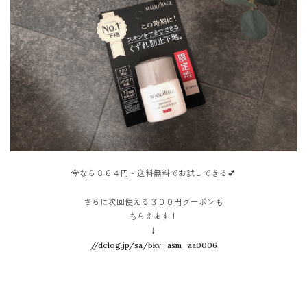
今なら８６４円・送料無料でお試しできる💕
さらに次回使える３００円クーポンも
もらえます！
↓
//dclog.jp/sa/bkv_asm_aa0006