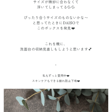
サイズが微妙に合わなくて
浮いてしまってる💦💦
ぴったり合うサイズのものないかな〜
と思ってたときにDAISOで
このボックスを発見❤️
これを機に、
洗面台の収納見直しもしようと思います💕
・
私もずっと愛用中❤️
スキンケアもできる崩れ防止下地❤️