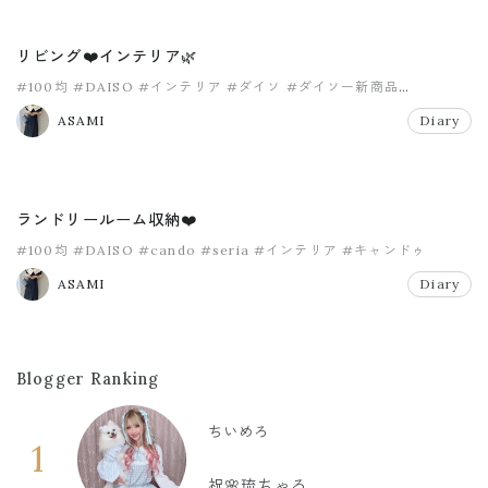
リビング❤️インテリア🌿
#100均
#DAISO
#インテリア
#ダイソ
#ダイソー新商品
#ハロウィン
ASAMI
Diary
ランドリールーム収納❤️
#100均
#DAISO
#cando
#seria
#インテリア
#キャンドゥ
ASAMI
Diary
Blogger Ranking
ちいめろ
1
祝🌸琉ちゃろ