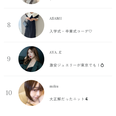
ASAMI
8
入学式・卒業式コーデ🤍
AYA..E
9
激安ジュエリーが東京でも！💍
miku
10
大正解だったニット🐏