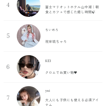
4
富士マリオットホテル山中湖｜朝
食とカフェで感じた癒し時間🍃
ちいめろ
5
祝🌸琉ちゃろ
KEI
6
クロムでお買い物🖤
yui
7
大人にも子供にも使える必須アイ
テム