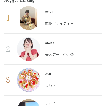
Blogger Ranking
miki
1
恋愛バライティー
aloha
2
夫とデート🙂‍↔️🩷
Ayu
3
大阪へ
ナッパ