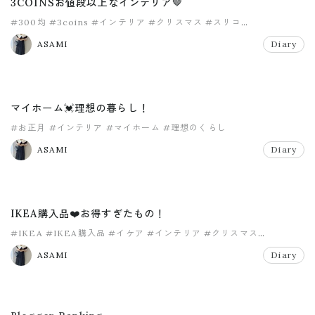
3COINSお値段以上なインテリア🤎
#300均
#3coins
#インテリア
#クリスマス
#スリコ
#スリーコインズ
ASAMI
Diary
マイホーム💓理想の暮らし！
#お正月
#インテリア
#マイホーム
#理想のくらし
ASAMI
Diary
IKEA購入品❤️お得すぎたもの！
#IKEA
#IKEA購入品
#イケア
#インテリア
#クリスマス
#クリスマスツリー
ASAMI
Diary