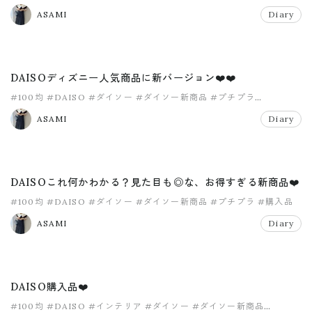
#コーヒーティラミスフラペチーノ
#スタバ
ASAMI
Diary
DAISOディズニー人気商品に新バージョン❤️❤️
#100均
#DAISO
#ダイソー
#ダイソー新商品
#プチプラ
#モノトーン
ASAMI
Diary
DAISOこれ何かわかる？見た目も◎な、お得すぎる新商品❤️
#100均
#DAISO
#ダイソー
#ダイソー新商品
#プチプラ
#購入品
ASAMI
Diary
DAISO購入品❤️
#100均
#DAISO
#インテリア
#ダイソー
#ダイソー新商品