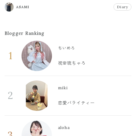
#プチプラ
ASAMI
Diary
Blogger Ranking
ちいめろ
1
祝🌸琉ちゃろ
miki
2
恋愛バライティー
aloha
3