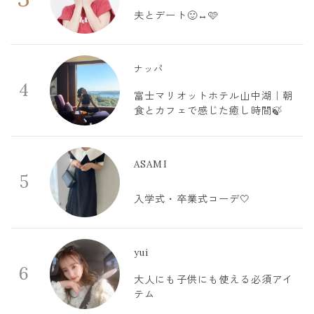
夫とデート🙂‍↔️🩷
ナッパ
4
富士マリオットホテル山中湖｜朝
食とカフェで感じた癒し時間🍃
ASAMI
5
入学式・卒業式コーデ🤍
yui
6
大人にも子供にも使える必須アイ
テム