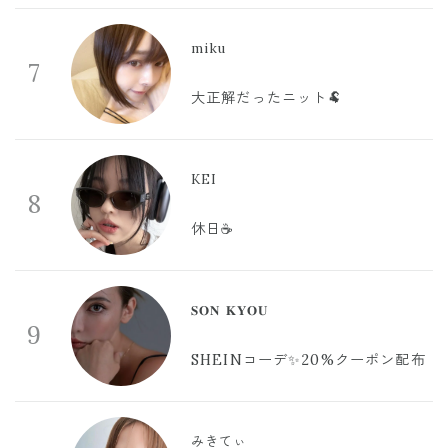
miku
7
大正解だったニット🐏
KEI
8
休日☕️
𝐒𝐎𝐍 𝐊𝐘𝐎𝐔
9
SHEINコーデ✨20%クーポン配布
みきてぃ