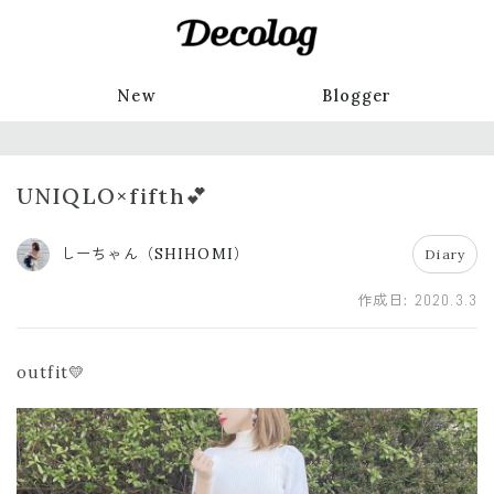
New
Blogger
UNIQLO×fifth💕
しーちゃん（SHIHOMI）
Diary
作成日:
2020.3.3
outfit💛