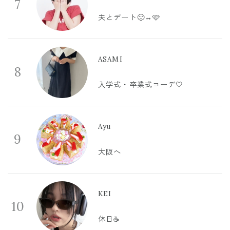
7
夫とデート🙂‍↔️🩷
ASAMI
8
入学式・卒業式コーデ🤍
Ayu
9
大阪へ
KEI
10
休日☕️