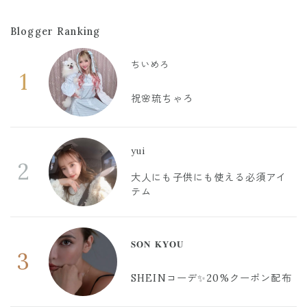
Blogger Ranking
ちいめろ
1
祝🌸琉ちゃろ
yui
2
大人にも子供にも使える必須アイ
テム
𝐒𝐎𝐍 𝐊𝐘𝐎𝐔
3
SHEINコーデ✨20%クーポン配布