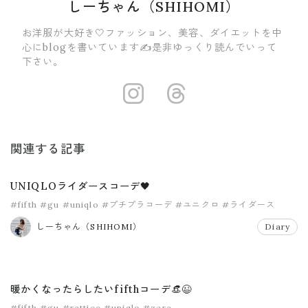
しーちゃん（SHIHOMI）
お洋服が大好き🤍ファッション、美容、ダイエットを中
心にblogを書いています✍️是非ゆっくり読んでいって
下さい。
https://insta
https://ww
関連する記事
UNIQLOライダースコーデ🖤
#fifth
#gu
#uniqlo
#プチプラコーデ
#ユニクロ
#ライダース
しーちゃん（SHIHOMI）
Diary
暖かくなったらしたいfifthコーデ👒😉
#fifth
#gu
#rattice
#uniqlo
#zara