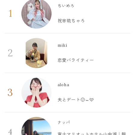
ちいめろ
1
祝🌸琉ちゃろ
miki
2
恋愛バライティー
aloha
3
夫とデート🙂‍↔️🩷
ナッパ
4
富士マリオットホテル山中湖｜朝