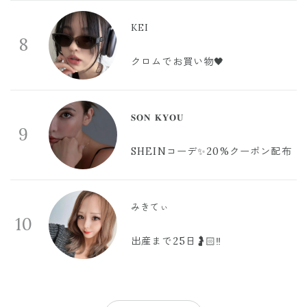
KEI
8
クロムでお買い物🖤
𝐒𝐎𝐍 𝐊𝐘𝐎𝐔
9
SHEINコーデ✨20%クーポン配布
みきてぃ
10
出産まで25日🤰🏻‼️