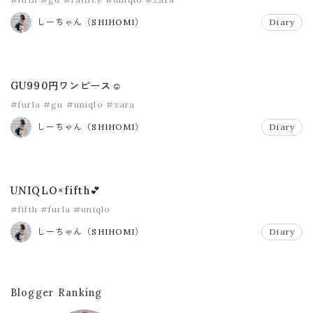
しーちゃん（SHIHOMI）
Diary
GU990円ワンピース☺️
#furla
#gu
#uniqlo
#zara
しーちゃん（SHIHOMI）
Diary
UNIQLO×fifth💕
#fifth
#furla
#uniqlo
しーちゃん（SHIHOMI）
Diary
Blogger Ranking