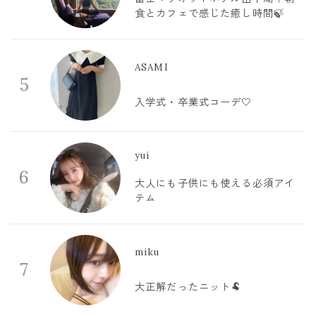
食とカフェで感じた癒し時間🍃
ASAMI
5
入学式・卒業式コーデ🤍
yui
6
大人にも子供にも使える必須アイ
テム
miku
7
大正解だったニット🐏