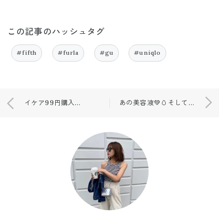
この記事のハッシュタグ
#fifth
#furla
#gu
#uniqlo
イケア99円購入品や、高見えなインテリア購入😌✨
あの美容液💚🥚そして日課の、、☺️