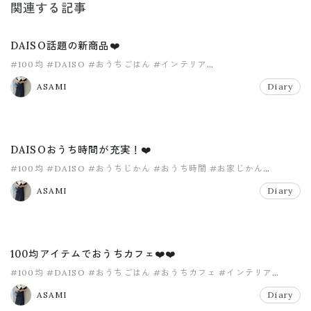
関連する記事
DAISO話題の新商品❤️
#100均
#DAISO
#おうちごはん
#インテリア
#コーヒーティラミスフラペチーノ
#スタバ
ASAMI
Diary
DAISOおうち時間が充実！❤️
#100均
#DAISO
#おうちじかん
#おうち時間
#お家じかん
#インテリア
ASAMI
Diary
100均アイテムでおうちカフェ❤️❤️
#100均
#DAISO
#おうちごはん
#おうちカフェ
#インテリア
#ダイソー
ASAMI
Diary