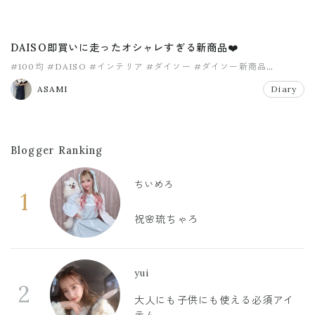
DAISO即買いに走ったオシャレすぎる新商品❤️
#100均
#DAISO
#インテリア
#ダイソー
#ダイソー新商品
#プチプラ
ASAMI
Diary
Blogger Ranking
ちいめろ
1
祝🌸琉ちゃろ
yui
2
大人にも子供にも使える必須アイ