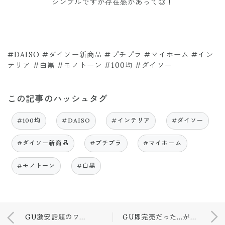
シンプルですが存在感があって◎！
#DAISO #ダイソー新商品 #プチプラ #マイホーム #イン
テリア #白黒 #モノトーン #100均 #ダイソー
この記事のハッシュタグ
#100均
#DAISO
#インテリア
#ダイソー
#ダイソー新商品
#プチプラ
#マイホーム
#モノトーン
#白黒
GU激安話題のワンピース♡
GU即完売だった…が春バージョンで再登場❤️