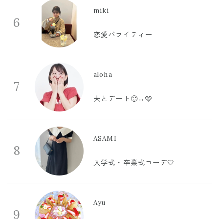
miki
6
恋愛バライティー
aloha
7
夫とデート🙂‍↔️🩷
ASAMI
8
入学式・卒業式コーデ🤍
Ayu
9