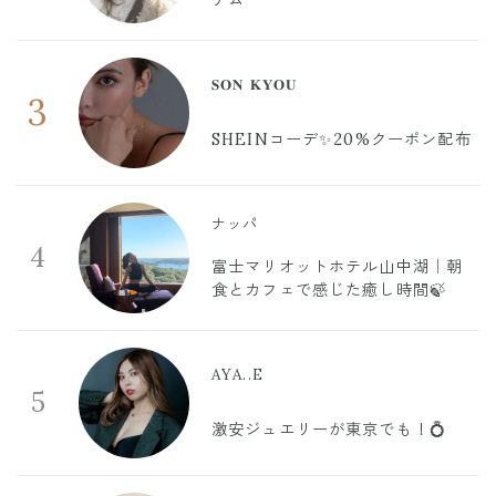
テム
𝐒𝐎𝐍 𝐊𝐘𝐎𝐔
3
SHEINコーデ✨20%クーポン配布
ナッパ
4
富士マリオットホテル山中湖｜朝
食とカフェで感じた癒し時間🍃
AYA..E
5
激安ジュエリーが東京でも！💍