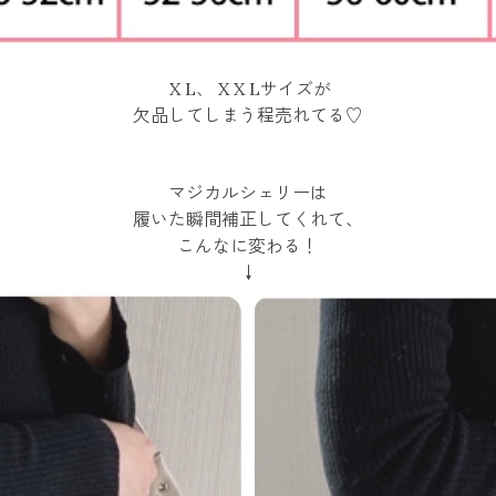
X L、 X X Lサイズが
欠品してしまう程売れてる♡
マジカルシェリーは
履いた瞬間補正してくれて、
こんなに変わる！
↓