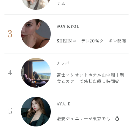
テム
𝐒𝐎𝐍 𝐊𝐘𝐎𝐔
3
SHEINコーデ✨20%クーポン配布
ナッパ
4
富士マリオットホテル山中湖｜朝
食とカフェで感じた癒し時間🍃
AYA..E
5
激安ジュエリーが東京でも！💍