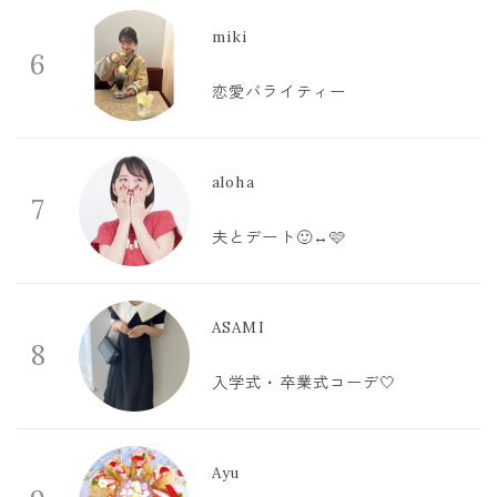
miki
6
恋愛バライティー
aloha
7
夫とデート🙂‍↔️🩷
ASAMI
8
入学式・卒業式コーデ🤍
Ayu