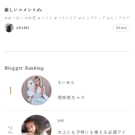
厳しいコメント✍️
#おっぱい
#お尻
#バスト
#バストケア
#ヒップアップ
#ヒップケア
ASAMI
Diary
Blogger Ranking
ちいめろ
1
祝🌸琉ちゃろ
yui
2
大人にも子供にも使える必須アイ