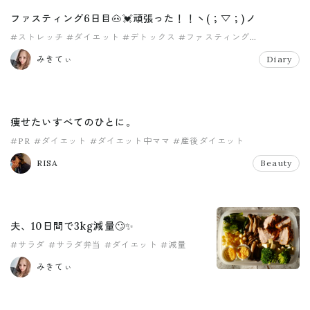
ファスティング6日目🐽💓頑張った！！ヽ(；▽；)ノ
#ストレッチ
#ダイエット
#デトックス
#ファスティング
#マッサージ
#レコーディング
みきてぃ
Diary
痩せたいすべてのひとに。
#PR
#ダイエット
#ダイエット中ママ
#産後ダイエット
RISA
Beauty
夫、10日間で3kg減量🙄✨️
#サラダ
#サラダ弁当
#ダイエット
#減量
みきてぃ