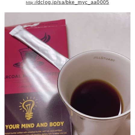
/dclog.jp/sa/bke_myc_aa0005
http:/