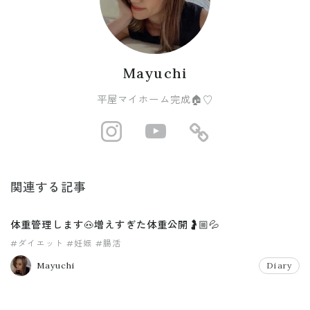
Mayuchi
平屋マイホーム完成🏠♡
http://instagram
https://www
https://r
関連する記事
体重管理します🐽増えすぎた体重公開🤰🏼💦
#ダイエット
#妊娠
#腸活
Mayuchi
Diary