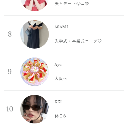
夫とデート🙂‍↔️🩷
ASAMI
8
入学式・卒業式コーデ🤍
Ayu
9
大阪へ
KEI
10
休日☕️