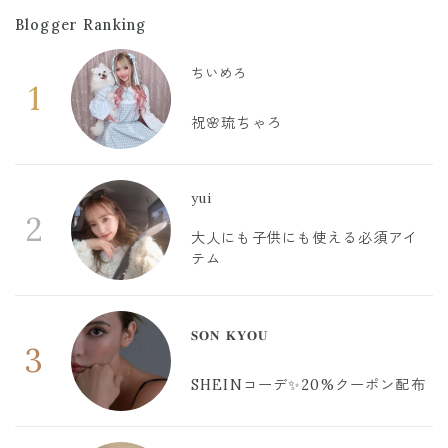
Blogger Ranking
ちいめろ
1
祝🌸琉ちゃろ
yui
2
大人にも子供にも使える必須アイ
テム
𝐒𝐎𝐍 𝐊𝐘𝐎𝐔
3
SHEINコーデ✨20%クーポン配布