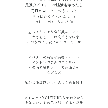
最近ダイエットや腸活も始めたし
毎日のコーヒー代ちょっと
どうにかならんかな
思って
探しててポチっちゃった🥰
思ってたのより全然美味しい！
しかもちょっとお高そうな味😳
いつものより安いのにラッキー💗
✔︎バターの脂質が満腹サポート
✔︎ケトン体な身体づくりへ
✔︎腸内環境サポートでお通じも
などなど
確かに満腹感いつものよりある😳！
ダイエットYOUTUBEも始めたから
身体にいいもの色々試してるんだ💗