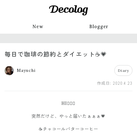
New
Blogger
毎日で珈琲の節約とダイエット☕️💗
Mayuchi
Diary
作成日:
2020.4.23
HI🙋🏼‍♀️
突然だけど、やっと届いたぁぁぁ💗
☕️チャコールバターコーヒー