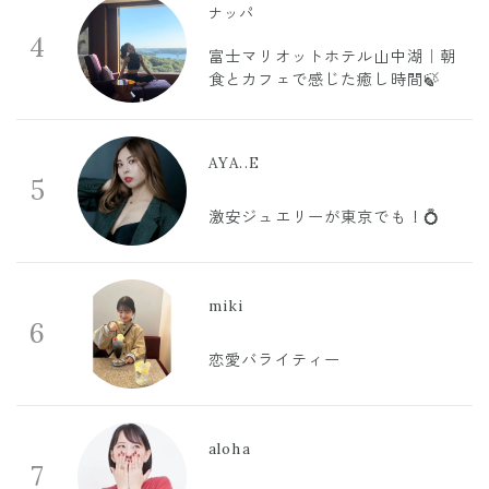
ナッパ
4
富士マリオットホテル山中湖｜朝
食とカフェで感じた癒し時間🍃
AYA..E
5
激安ジュエリーが東京でも！💍
miki
6
恋愛バライティー
aloha
7