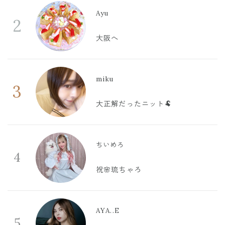
Ayu
2
大阪へ
miku
3
大正解だったニット🐏
ちいめろ
4
祝🌸琉ちゃろ
AYA..E
5