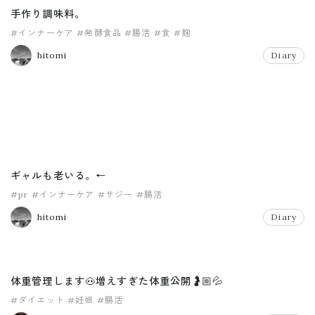
手作り調味料。
#インナーケア
#発酵食品
#腸活
#食
#麹
hitomi
Diary
ギャルも老いる。←
#pr
#インナーケア
#サジー
#腸活
hitomi
Diary
体重管理します🐽増えすぎた体重公開🤰🏼💦
#ダイエット
#妊娠
#腸活