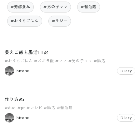
#発酵食品
#男の子ママ
#醤油麹
#おうちごはん
#サジー
萎えご飯と腸活🧘‍♀️🌿
#おうちごはん
#ズボラ飯
#ママ
#男の子ママ
#腸活
hitomi
Diary
作り方✍️
#duo
#pr
#レシピ
#腸活
#醤油麹
hitomi
Diary