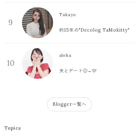
Takayo
9
約15年の"Decolog TaMokitty"
aloha
10
夫とデート🙂‍↔️🩷
Blogger一覧へ
Topics