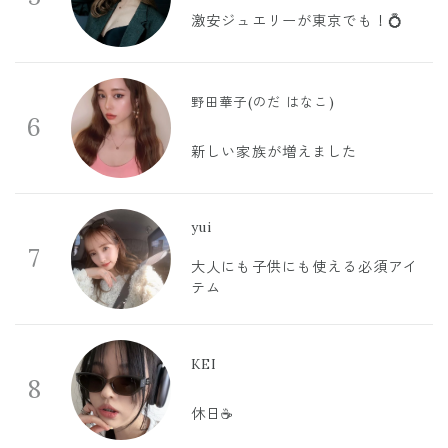
激安ジュエリーが東京でも！💍
野田華子(のだ はなこ)
6
新しい家族が増えました
yui
7
大人にも子供にも使える必須アイ
テム
KEI
8
休日☕️