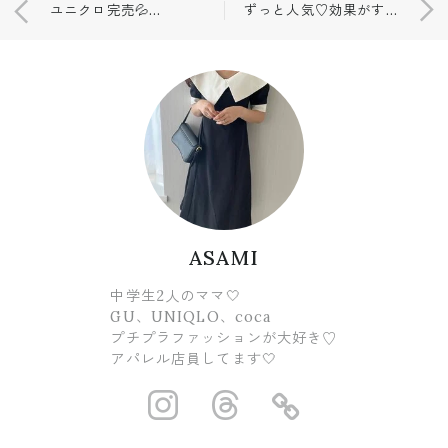
ユニクロ完売💦ラス１で購入できた商品！
ずっと人気♡効果がすごくて手放せない…💓
ASAMI
中学生2人のママ🤍
GU、UNIQLO、coca
プチプラファッションが大好き♡
アパレル店員してます🤍
https://www.ins
https://www.
https://