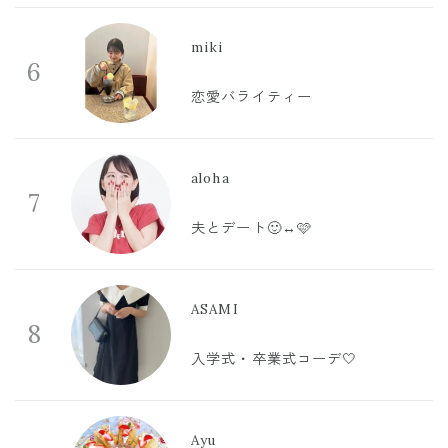
miki
6
恋愛バライティー
aloha
7
夫とデート🙂‍↔️🩷
ASAMI
8
入学式・卒業式コーデ🤍
Ayu