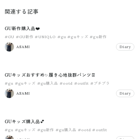
関連する記事
GU新作購入品❤️
#GU
#GU新作
#UNIQLO
#gu
#guキッズ
#gu新作
ASAMI
Diary
GUキッズおすすめ✨履き心地抜群パンツ👖
#gu
#guキッズ
#gu購入品
#ootd
#outfit
#プチプラ
ASAMI
Diary
GUキッズ購入品💕
#gu
#guキッズ
#gu新作
#gu購入品
#ootd
#outfit