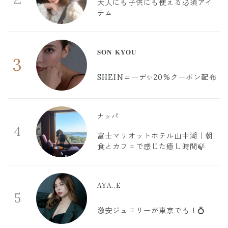
大人にも子供にも使える必須アイ
テム
𝐒𝐎𝐍 𝐊𝐘𝐎𝐔
3
SHEINコーデ✨20%クーポン配布
ナッパ
4
富士マリオットホテル山中湖｜朝
食とカフェで感じた癒し時間🍃
AYA..E
5
激安ジュエリーが東京でも！💍