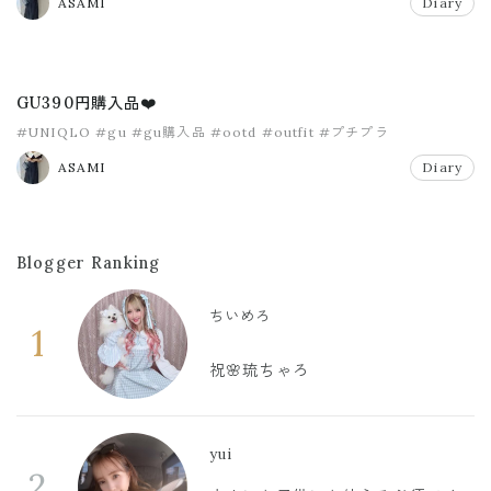
ASAMI
Diary
GU390円購入品❤️
#UNIQLO
#gu
#gu購入品
#ootd
#outfit
#プチプラ
ASAMI
Diary
Blogger Ranking
ちいめろ
1
祝🌸琉ちゃろ
yui
2