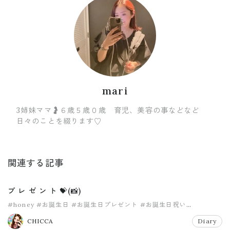
mari
3姉妹ママ🤰６歳５歳０歳 育児、美容の事などなど
日々のことを綴ります♡
関連する記事
プ レ ゼ ン ト 💝(📸)
#honey
#お誕生日
#お誕生日プレゼント
#お誕生日祝い
#バースデープレゼント
#パパ
CHICCA
Diary