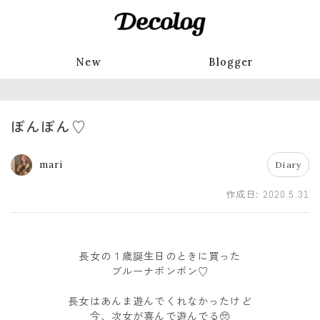
New
Blogger
ぼんぼん♡
mari
Diary
作成日:
2020.5.31
長女の１歳誕生日のときに買った
ブルーナボンボン♡
長女はあんま遊んでくれなかったけど
今、次女が喜んで遊んでる🥺