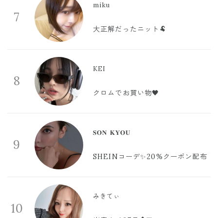
miku
7
大正解だったニット🐏
KEI
8
クロムでお買い物🖤
𝐒𝐎𝐍 𝐊𝐘𝐎𝐔
9
SHEINコーデ✨20%クーポン配布
みきてぃ
10