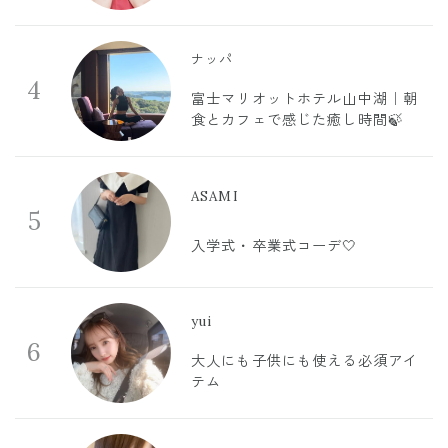
ナッパ
4
富士マリオットホテル山中湖｜朝
食とカフェで感じた癒し時間🍃
ASAMI
5
入学式・卒業式コーデ🤍
yui
6
大人にも子供にも使える必須アイ
テム