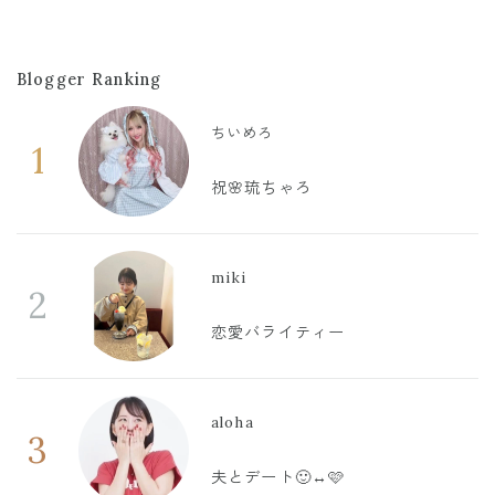
Blogger Ranking
ちいめろ
1
祝🌸琉ちゃろ
miki
2
恋愛バライティー
aloha
3
夫とデート🙂‍↔️🩷