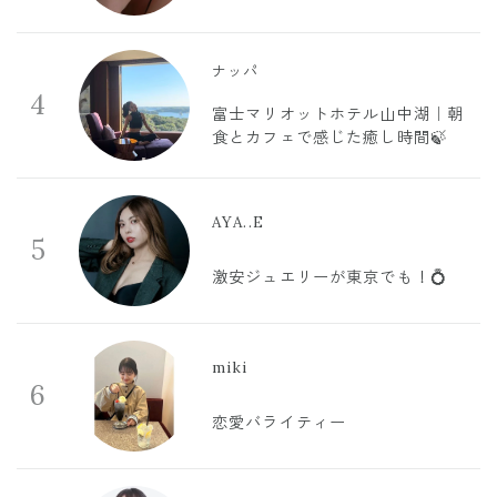
ナッパ
4
富士マリオットホテル山中湖｜朝
食とカフェで感じた癒し時間🍃
AYA..E
5
激安ジュエリーが東京でも！💍
miki
6
恋愛バライティー