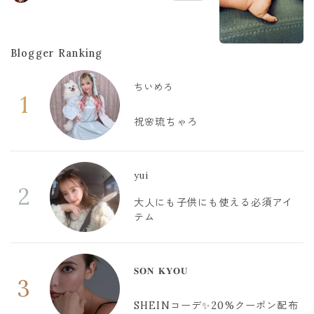
Blogger Ranking
ちいめろ
1
祝🌸琉ちゃろ
yui
2
大人にも子供にも使える必須アイ
テム
𝐒𝐎𝐍 𝐊𝐘𝐎𝐔
3
SHEINコーデ✨20%クーポン配布