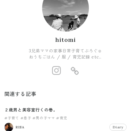
hitomi
3兄弟ママの家事日常子育てぶろぐ☺︎
おうちごはん / 服 / 育児記録 etc..
https://www.i
https://ro
関連する記事
２歳男と美容室行くの巻。
#子育て
#息子
#男の子ママ
#育児
RISA
Diary