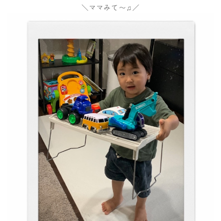
＼ママみて〜♫／