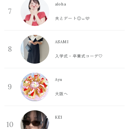
aloha
7
夫とデート🙂‍↔️🩷
ASAMI
8
入学式・卒業式コーデ🤍
Ayu
9
大阪へ
KEI
10