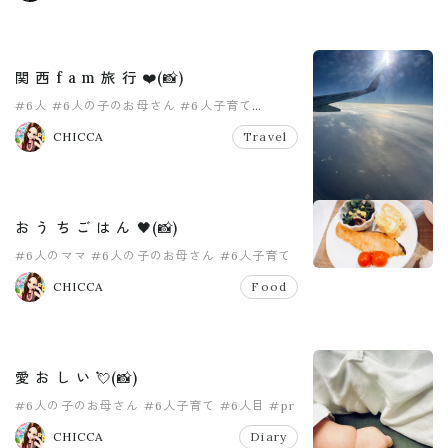
関 西 f a m 旅 行 ❤️(📸)
#6人
#6人の子のお母さん
#6人子育て
#おかあさん
#中学生ママ
#大家族
CHICCA
Travel
お う ち ご は ん 🖤(📸)
#6人のママ
#6人の子のお母さん
#6人子育て
#6人目
#pr
#おうちごはん
CHICCA
Food
愛 お し い 💘(📸)
#6人の子のお母さん
#6人子育て
#6人目
#pr
#大家族
#大掃除
CHICCA
Diary