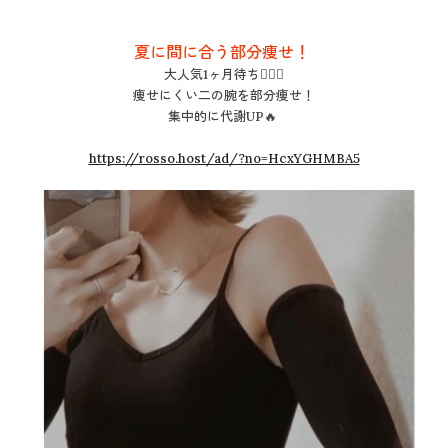
夏に間に合う部分痩せ！
大人気1ヶ月待ち🙇🏻‍♀️
痩せにくい二の腕を部分痩せ！
集中的に代謝UP🔥
https://rosso.host/ad/?no=HcxYGHMBA5