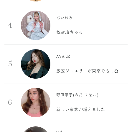
ちいめろ
4
祝🌸琉ちゃろ
AYA..E
5
激安ジュエリーが東京でも！💍
野田華子(のだ はなこ)
6
新しい家族が増えました