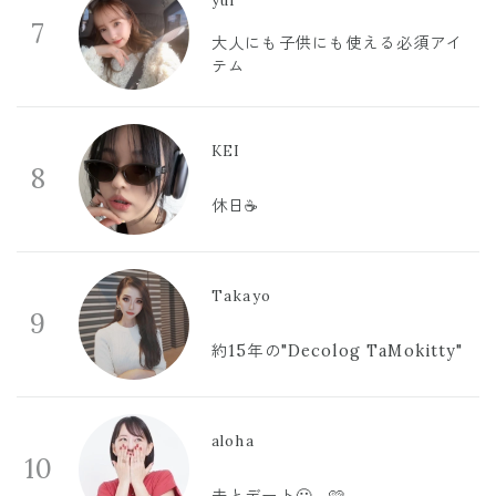
yui
7
大人にも子供にも使える必須アイ
テム
KEI
8
休日☕️
Takayo
9
約15年の"Decolog TaMokitty"
aloha
10