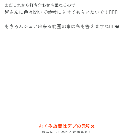
まだこれから打ち合わせを重ねるので
皆さんに色々聞いて参考にさせてもらいたいです🙇🏻‍♀️
もちろんシェア出来る範囲の事は私も答えますね✌🏽❤️
むくみ放置はデブの元🐷❌
待たない！今なら在庫あり！