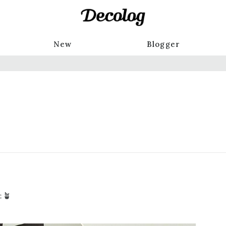
New
Blogger
🪴