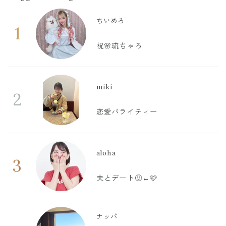
ちいめろ
1
祝🌸琉ちゃろ
miki
2
恋愛バライティー
aloha
3
夫とデート🙂‍↔️🩷
ナッパ