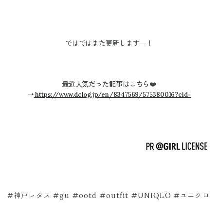
ではではまた更新しますー！
最近人気だった記事はこちら❤️
→
https://www.dclog.jp/en/8347569/575380016?cid=
#神戸レタス #gu #ootd #outfit #UNIQLO #ユニクロ