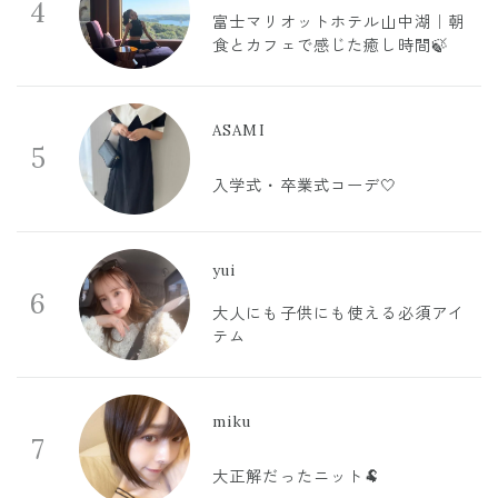
4
富士マリオットホテル山中湖｜朝
食とカフェで感じた癒し時間🍃
ASAMI
5
入学式・卒業式コーデ🤍
yui
6
大人にも子供にも使える必須アイ
テム
miku
7
大正解だったニット🐏