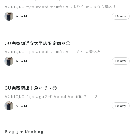
#UNIQLO
#gu
#ootd
#outfit
#しまむら
#しまむら購入品
ASAMI
Diary
GU完売間近な大型店限定商品🥺
#UNIQLO
#gu
#ootd
#outfit
#ユニクロ
#春休み
ASAMI
Diary
GU完売続出！急いで〜🥺
#UNIQLO
#gu
#gu新作
#ootd
#outfit
#ユニクロ
ASAMI
Diary
Blogger Ranking