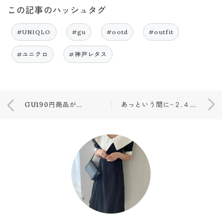
この記事のハッシュタグ
#UNIQLO
#gu
#ootd
#outfit
#ユニクロ
#神戸レタス
GU190円商品が大量！購入品💓
あっという間に−２.４キロ❤️