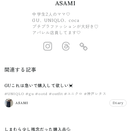
ASAMI
中学生2人のママ🤍
GU、UNIQLO、coca
プチプラファッションが大好き♡
アパレル店員してます🤍
https://www.ins
https://www.
https://
関連する記事
GUこれは急いで購入して欲しい💓
#UNIQLO
#gu
#ootd
#outfit
#ユニクロ
#神戸レタス
ASAMI
Diary
しまむら少し残念だった購入品💦