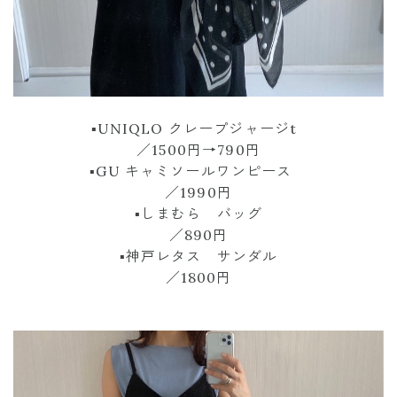
▪︎UNIQLO クレープジャージt
／1500円→790円
▪︎GU キャミソールワンピース
／1990円
▪︎しまむら バッグ
／890円
▪︎神戸レタス サンダル
／1800円