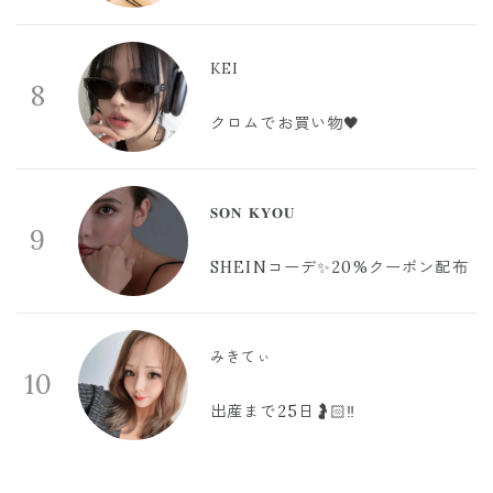
KEI
8
クロムでお買い物🖤
𝐒𝐎𝐍 𝐊𝐘𝐎𝐔
9
SHEINコーデ✨20%クーポン配布
みきてぃ
10
出産まで25日🤰🏻‼️