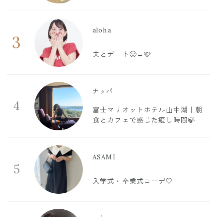
aloha
3
夫とデート🙂‍↔️🩷
ナッパ
4
富士マリオットホテル山中湖｜朝
食とカフェで感じた癒し時間🍃
ASAMI
5
入学式・卒業式コーデ🤍