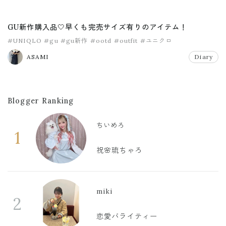
GU新作購入品🤍早くも完売サイズ有りのアイテム！
#UNIQLO
#gu
#gu新作
#ootd
#outfit
#ユニクロ
ASAMI
Diary
Blogger Ranking
ちいめろ
1
祝🌸琉ちゃろ
miki
2
恋愛バライティー