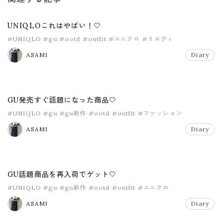
UNIQLOこれはやばい！🤍
#UNIQLO
#gu
#ootd
#outfit
#ユニクロ
#リエディ
ASAMI
Diary
GU発売すぐ話題になった商品🤍
#UNIQLO
#gu
#gu新作
#ootd
#outfit
#ファッション
ASAMI
Diary
GU話題商品を再入荷でゲット🤍
#UNIQLO
#gu
#gu新作
#ootd
#outfit
#ユニクロ
ASAMI
Diary