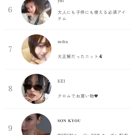
yui
6
大人にも子供にも使える必須アイ
テム
miku
7
大正解だったニット🐏
KEI
8
クロムでお買い物🖤
𝐒𝐎𝐍 𝐊𝐘𝐎𝐔
9