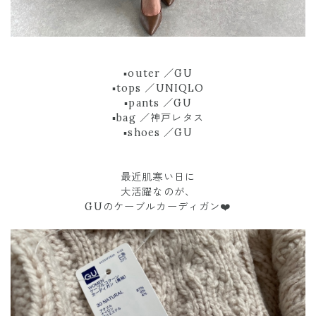
▪︎outer ／GU
▪︎tops ／UNIQLO
▪︎pants ／GU
▪︎bag ／神戸レタス
▪︎shoes ／GU
最近肌寒い日に
大活躍なのが、
GUのケーブルカーディガン❤️