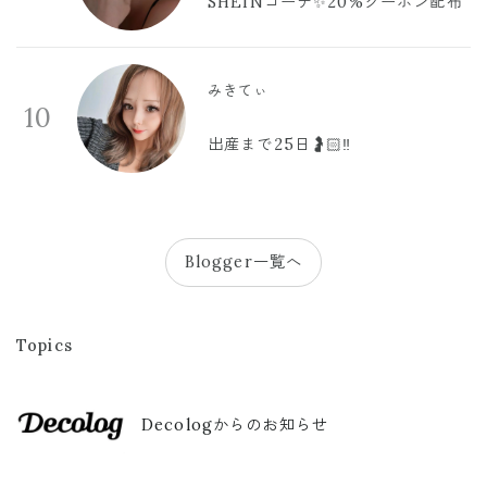
SHEINコーデ✨20%クーポン配布
みきてぃ
10
出産まで25日🤰🏻‼️
Blogger一覧へ
Topics
Decologからのお知らせ