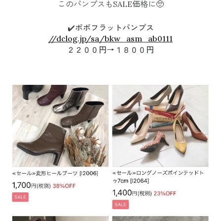
このパンプスもSALE価格に🥺
✔️
ポポフラットパンプス
//dclog.jp/sa/bkw_asm_ab0111
２２００円→１８００円