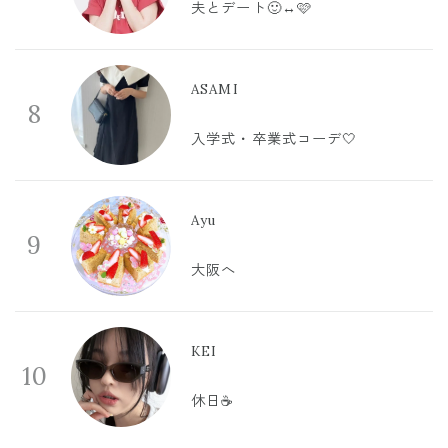
夫とデート🙂‍↔️🩷
ASAMI
8
入学式・卒業式コーデ🤍
Ayu
9
大阪へ
KEI
10
休日☕️