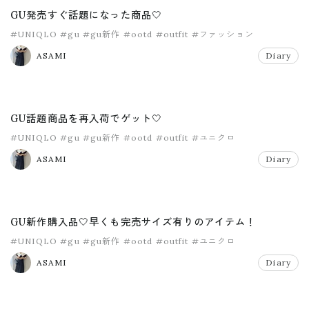
GU発売すぐ話題になった商品🤍
#UNIQLO
#gu
#gu新作
#ootd
#outfit
#ファッション
ASAMI
Diary
GU話題商品を再入荷でゲット🤍
#UNIQLO
#gu
#gu新作
#ootd
#outfit
#ユニクロ
ASAMI
Diary
GU新作購入品🤍早くも完売サイズ有りのアイテム！
#UNIQLO
#gu
#gu新作
#ootd
#outfit
#ユニクロ
ASAMI
Diary