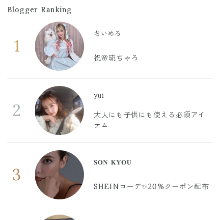
Blogger Ranking
ちいめろ
1
祝🌸琉ちゃろ
yui
2
大人にも子供にも使える必須アイ
テム
𝐒𝐎𝐍 𝐊𝐘𝐎𝐔
3
SHEINコーデ✨20%クーポン配布