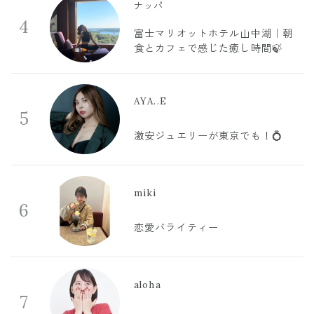
ナッパ
4
富士マリオットホテル山中湖｜朝
食とカフェで感じた癒し時間🍃
AYA..E
5
激安ジュエリーが東京でも！💍
miki
6
恋愛バライティー
aloha
7