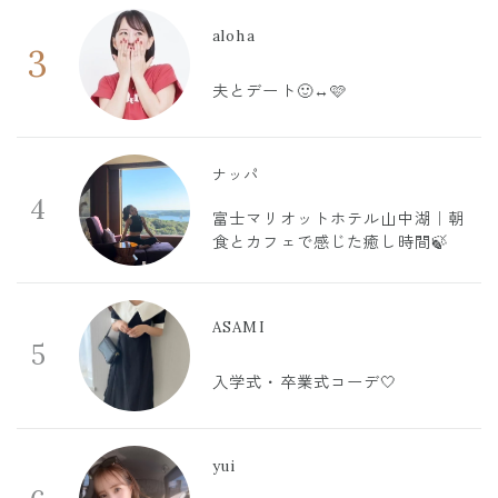
aloha
3
夫とデート🙂‍↔️🩷
ナッパ
4
富士マリオットホテル山中湖｜朝
食とカフェで感じた癒し時間🍃
ASAMI
5
入学式・卒業式コーデ🤍
yui