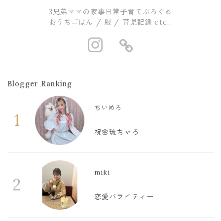
3兄弟ママの家事日常子育てぶろぐ☺︎
おうちごはん / 服 / 育児記録 etc..
https://www.i
https://ro
Blogger Ranking
ちいめろ
1
祝🌸琉ちゃろ
miki
2
恋愛バライティー