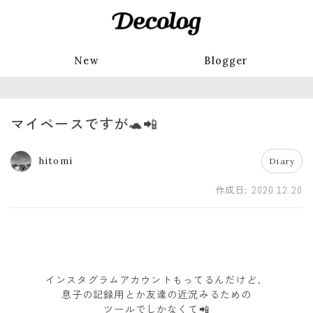
New
Blogger
マイペースですが🐢📲
hitomi
Diary
作成日:
2020.12.20
インスタグラムアカウントもってるんだけど、
息子の記録用とか友達の近況みるための
ツールでしかなくて📲