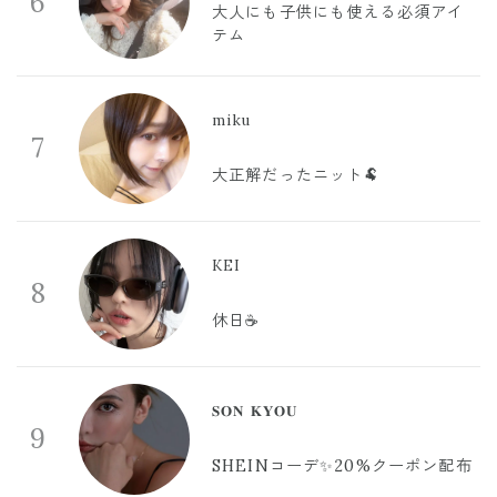
6
大人にも子供にも使える必須アイ
テム
miku
7
大正解だったニット🐏
KEI
8
休日☕️
𝐒𝐎𝐍 𝐊𝐘𝐎𝐔
9
SHEINコーデ✨20%クーポン配布