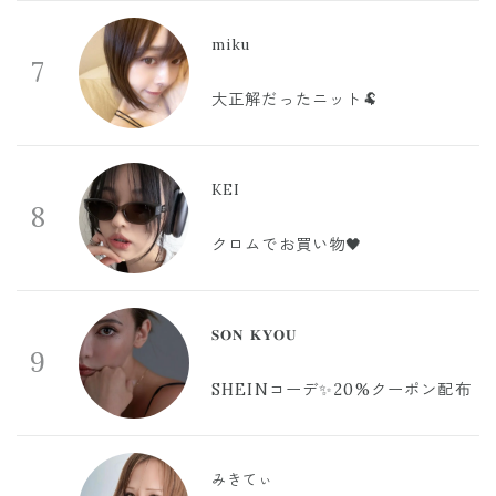
miku
7
大正解だったニット🐏
KEI
8
クロムでお買い物🖤
𝐒𝐎𝐍 𝐊𝐘𝐎𝐔
9
SHEINコーデ✨20%クーポン配布
みきてぃ