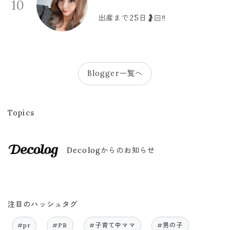
10
出産まで25日🤰🏻‼️
Blogger一覧へ
Topics
Decologからのお知らせ
注目のハッシュタグ
#pr
#PR
#子育て中ママ
#男の子