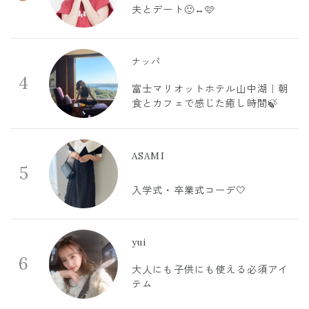
夫とデート🙂‍↔️🩷
ナッパ
4
富士マリオットホテル山中湖｜朝
食とカフェで感じた癒し時間🍃
ASAMI
5
入学式・卒業式コーデ🤍
yui
6
大人にも子供にも使える必須アイ
テム