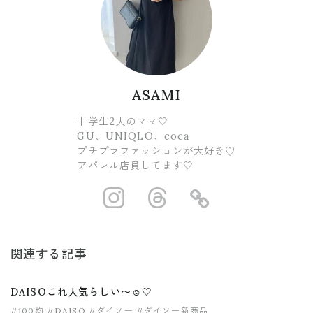
ASAMI
中学生2人のママ🤍
GU、UNIQLO、coca
プチプラファッションが大好き♡
アパレル店員してます🤍
https://www.ins
https://www.
https://
関連する記事
DAISOこれ人気らしい〜☺️🤍
#100均
#DAISO
#ダイソー
#ダイソー新商品