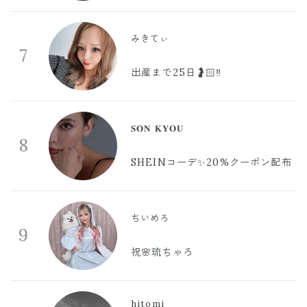
みきてぃ
7
出産まで25日🤰🏻‼️
𝐒𝐎𝐍 𝐊𝐘𝐎𝐔
8
SHEINコーデ✨20%クーポン配布
ちいめろ
9
祝🌸琉ちゃろ
hitomi