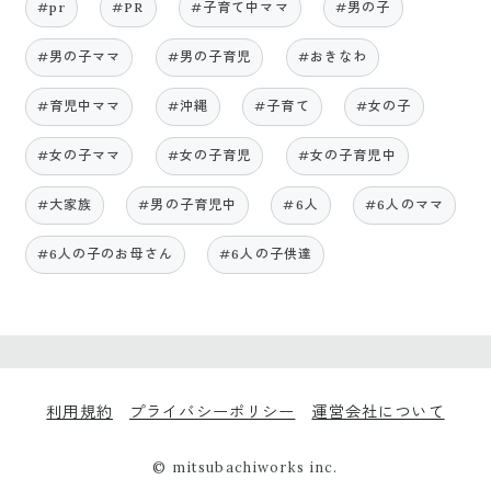
#pr
#PR
#子育て中ママ
#男の子
#男の子ママ
#男の子育児
#おきなわ
#育児中ママ
#沖縄
#子育て
#女の子
#女の子ママ
#女の子育児
#女の子育児中
#大家族
#男の子育児中
#6人
#6人のママ
#6人の子のお母さん
#6人の子供達
利用規約
プライバシーポリシー
運営会社について
© mitsubachiworks inc.