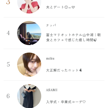
3
夫とデート🙂‍↔️🩷
ナッパ
4
富士マリオットホテル山中湖｜朝
食とカフェで感じた癒し時間🍃
miku
5
大正解だったニット🐏
ASAMI
6
入学式・卒業式コーデ🤍