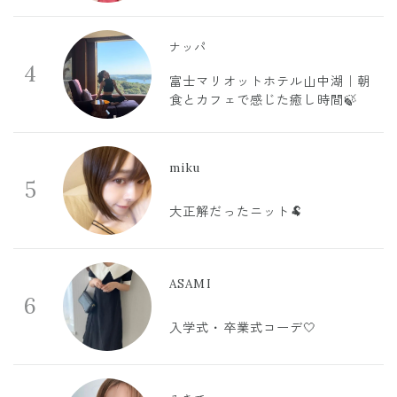
ナッパ
4
富士マリオットホテル山中湖｜朝
食とカフェで感じた癒し時間🍃
miku
5
大正解だったニット🐏
ASAMI
6
入学式・卒業式コーデ🤍