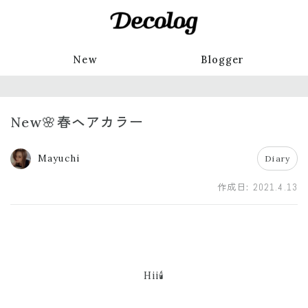
New
Blogger
New🌸春ヘアカラー
Mayuchi
Diary
作成日:
2021.4.13
Hii🕯