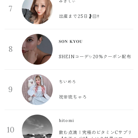
みきてぃ
7
出産まで25日🤰🏻‼️
𝐒𝐎𝐍 𝐊𝐘𝐎𝐔
8
SHEINコーデ✨20%クーポン配布
ちいめろ
9
祝🌸琉ちゃろ
hitomi
10
飲む点滴！究極のビタミンCサプリ