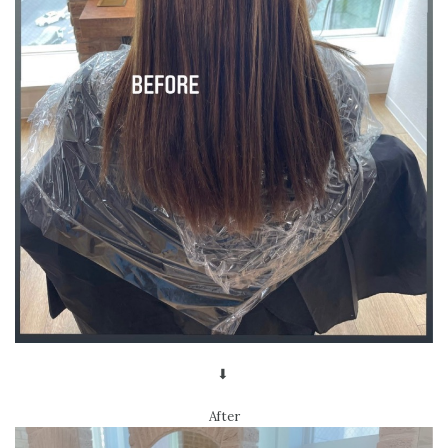
⬇︎
After