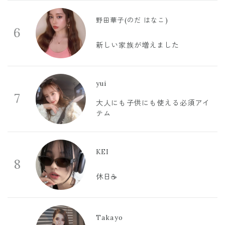
野田華子(のだ はなこ)
6
新しい家族が増えました
yui
7
大人にも子供にも使える必須アイ
テム
KEI
8
休日☕️
Takayo