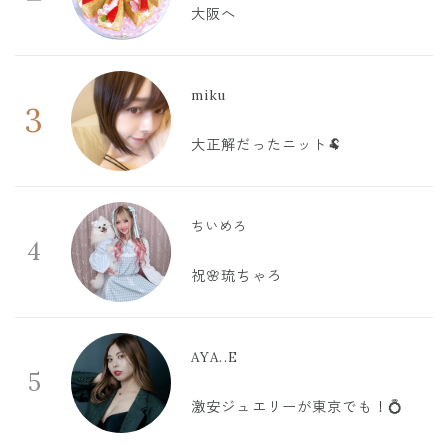
大阪へ
miku
3
大正解だったニット🐏
ちいめろ
4
祝🌸琉ちゃろ
AYA..E
5
激安ジュエリーが東京でも！💍