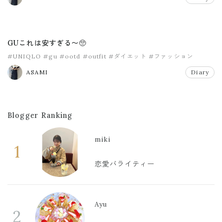
GUこれは安すぎる〜🥺
#UNIQLO
#gu
#ootd
#outfit
#ダイエット
#ファッション
ASAMI
Diary
Blogger Ranking
miki
1
恋愛バライティー
Ayu
2