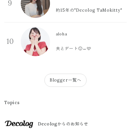
9
約15年の"Decolog TaMokitty"
aloha
10
夫とデート🙂‍↔️🩷
Blogger一覧へ
Topics
Decologからのお知らせ