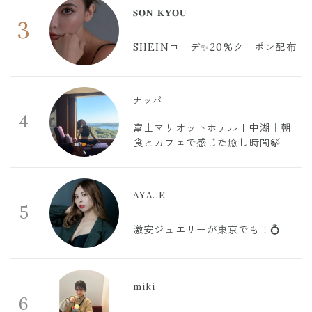
𝐒𝐎𝐍 𝐊𝐘𝐎𝐔
3
SHEINコーデ✨20%クーポン配布
ナッパ
4
富士マリオットホテル山中湖｜朝
食とカフェで感じた癒し時間🍃
AYA..E
5
激安ジュエリーが東京でも！💍
miki
6