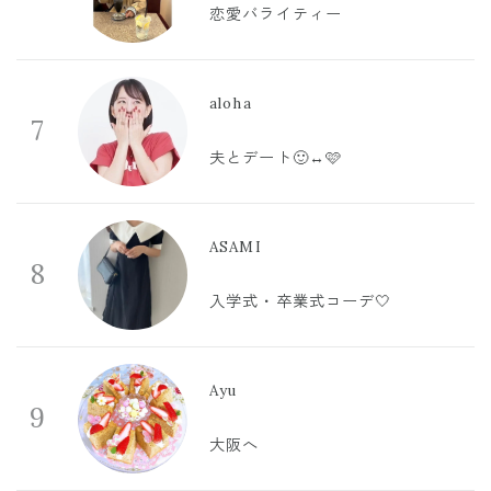
恋愛バライティー
aloha
7
夫とデート🙂‍↔️🩷
ASAMI
8
入学式・卒業式コーデ🤍
Ayu
9
大阪へ