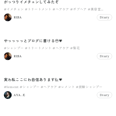
がっつりイメチェンしてみたぞ
#イメチェン
#トリートメント
#ヘアケア
#ボブヘア
#美容室
#髪質改善
RISA
Diary
やっっっっとブログに書ける🥹💗
#シャンプー
#トリートメント
#ヘアケア
#梨花
RISA
Diary
実わ私ここにわ自信あります🙋💗
#lement
#シャンプー
#ヘアケア
#レメント
#炭酸シャンプー
AYA..E
Diary