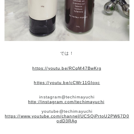
では！
https://youtu.be/RCqM47BwKrg
https://youtu.be/cCWr11GIoxc
instagram@techimayuchi
http://instagram.com/techimayuchi
youtube@techimayuchi
https://www.youtube.com/channel/UCSQiPrtoU2PW67D0
odD3RAg