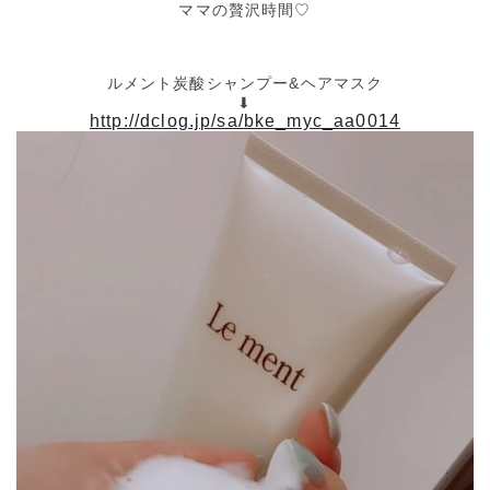
ママの贅沢時間♡
ルメント炭酸シャンプー&ヘアマスク
⬇︎
http://dclog.jp/sa/bke_myc_aa0014