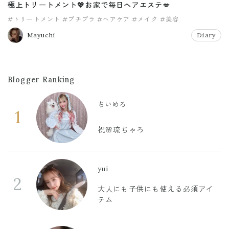
極上トリートメント💖お家で毎日ヘアエステ💋
#トリートメント
#プチプラ
#ヘアケア
#メイク
#美容
Mayuchi
Diary
Blogger Ranking
ちいめろ
1
祝🌸琉ちゃろ
yui
2
大人にも子供にも使える必須アイ
テム