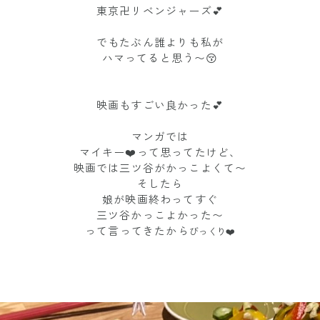
東京卍リベンジャーズ💕
でもたぶん誰よりも私が
ハマってると思う〜😚
映画もすごい良かった💕
マンガでは
マイキー❤️って思ってたけど、
映画では三ツ谷がかっこよくて〜
そしたら
娘が映画終わってすぐ
三ツ谷かっこよかった〜
って言ってきたから
びっくり❤️