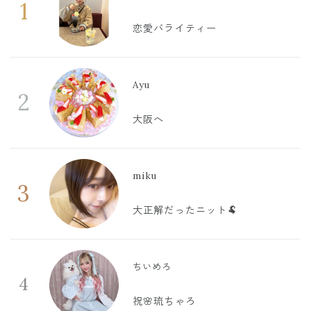
1
恋愛バライティー
Ayu
2
大阪へ
miku
3
大正解だったニット🐏
ちいめろ
4
祝🌸琉ちゃろ