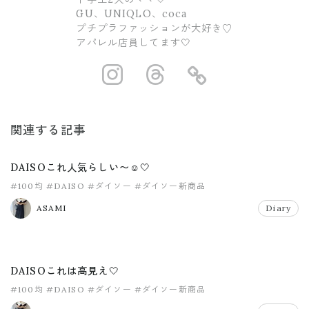
GU、UNIQLO、coca
プチプラファッションが大好き♡
アパレル店員してます🤍
https://www.ins
https://www.
https://
関連する記事
DAISOこれ人気らしい〜☺️🤍
#100均
#DAISO
#ダイソー
#ダイソー新商品
ASAMI
Diary
DAISOこれは高見え🤍
#100均
#DAISO
#ダイソー
#ダイソー新商品