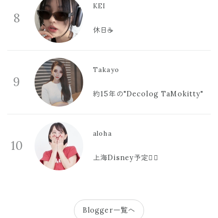
KEI
8
休日☕️
Takayo
9
約15年の"Decolog TaMokitty"
aloha
10
上海Disney予定🫪🩷
Blogger一覧へ