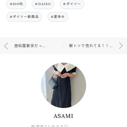
#100均
#DAISO
#ダイソー
#ダイソー新商品
#夏休み
西松屋激安だった商品❤️
断トツで売れてる！！！❤️
ASAMI
中学生2人のママ🤍