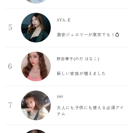
AYA..E
5
激安ジュエリーが東京でも！💍
野田華子(のだ はなこ)
6
新しい家族が増えました
yui
7
大人にも子供にも使える必須アイ
テム