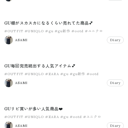
GU棚がスカスカになるくらい売れてた商品💕
#OUTFIT
#UNIQLO
#gu
#gu新作
#ootd
#ユニクロ
ASAMI
Diary
GU毎回完売続出する人気アイテム💕
#OUTFIT
#UNIQLO
#ZARA
#gu
#gu新作
#ootd
ASAMI
Diary
GUリピ買いが多い人気商品❤️
#OUTFIT
#UNIQLO
#ZARA
#gu
#ootd
#ユニクロ
ASAMI
Diary