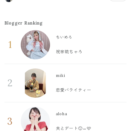
Blogger Ranking
ちいめろ
1
祝🌸琉ちゃろ
miki
2
恋愛バライティー
aloha
3
夫とデート🙂‍↔️🩷