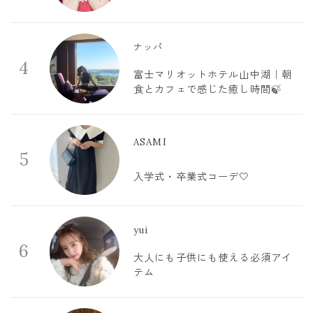
ナッパ
4
富士マリオットホテル山中湖｜朝
食とカフェで感じた癒し時間🍃
ASAMI
5
入学式・卒業式コーデ🤍
yui
6
大人にも子供にも使える必須アイ
テム