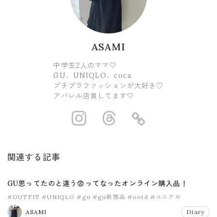
ASAMI
中学生2人のママ🤍
GU、UNIQLO、coca
プチプラファッションが大好き♡
アパレル店員してます🤍
https://www.ins
https://www.
https://
関連する記事
GU思ってたのと違う😨ってなったオンライン購入品！
#OUTFIT
#UNIQLO
#gu
#gu新商品
#ootd
#ユニクロ
ASAMI
Diary