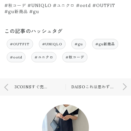
#秋コーデ #UNIQLO #ユニクロ #ootd #OUTFIT
#gu新商品 #gu
この記事のハッシュタグ
#OUTFIT
#UNIQLO
#gu
#gu新商品
#ootd
#ユニクロ
#秋コーデ
3COINSすぐ売り切れに！！！
DAISOこれは思わず買ってしまうと思った商品💕