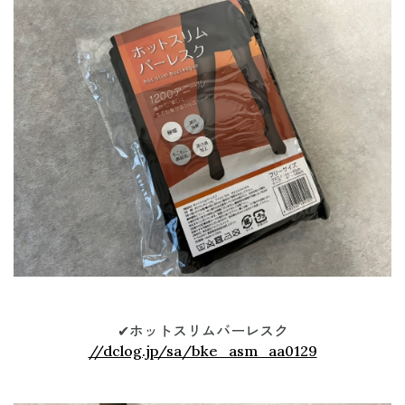
✔︎
ホットスリムバーレスク
//dclog.jp/sa/bke_asm_aa0129