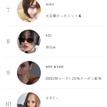
miku
7
大正解だったニット🐏
KEI
8
休日☕️
𝐒𝐎𝐍 𝐊𝐘𝐎𝐔
9
SHEINコーデ✨20%クーポン配布
みきてぃ
10