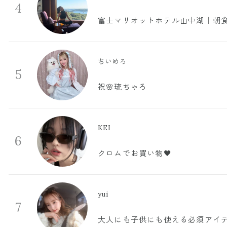
4
富士マリオットホテル山中湖｜朝食
ちいめろ
5
祝🌸琉ちゃろ
KEI
6
クロムでお買い物🖤
yui
7
大人にも子供にも使える必須アイ