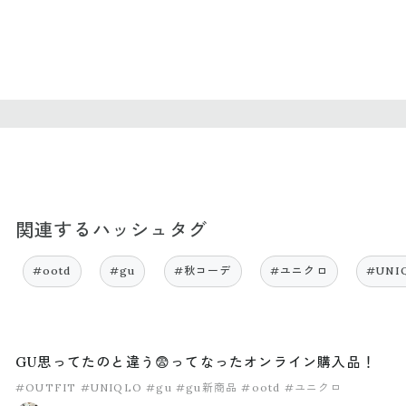
関連するハッシュタグ
#ootd
#gu
#秋コーデ
#ユニクロ
#UNI
GU思ってたのと違う😨ってなったオンライン購入品！
#OUTFIT
#UNIQLO
#gu
#gu新商品
#ootd
#ユニクロ