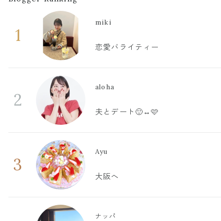
miki
1
恋愛バライティー
aloha
2
夫とデート🙂‍↔️🩷
Ayu
3
大阪へ
ナッパ