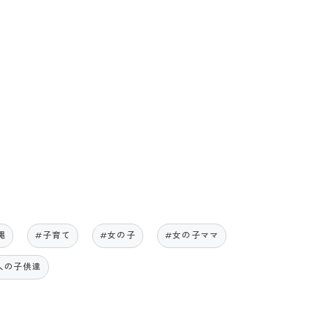
縄
#子育て
#女の子
#女の子ママ
人の子供達