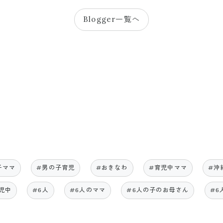
Blogger一覧へ
子ママ
#男の子育児
#おきなわ
#育児中ママ
#沖
児中
#6人
#6人のママ
#6人の子のお母さん
#6