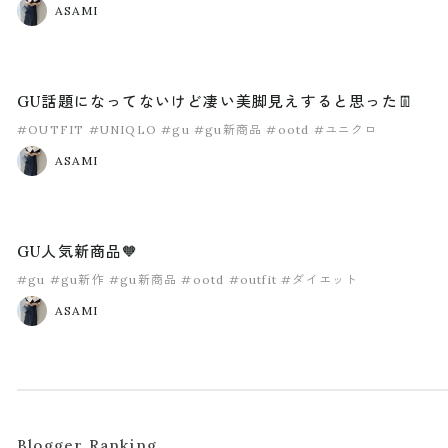
ASAMI
GU話題になってないけど凄い美脚見えすると思った👖
#OUTFIT
#UNIQLO
#gu
#gu新商品
#ootd
#ユニクロ
ASAMI
GU人気新商品🧡
#gu
#gu新作
#gu新商品
#ootd
#outfit
#ダイエット
ASAMI
Blogger Ranking