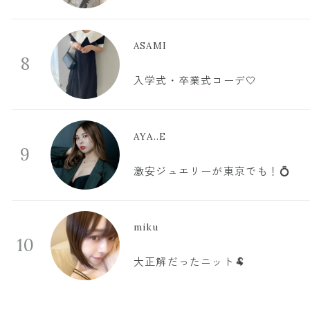
ASAMI
8
入学式・卒業式コーデ🤍
AYA..E
9
激安ジュエリーが東京でも！💍
miku
10
大正解だったニット🐏