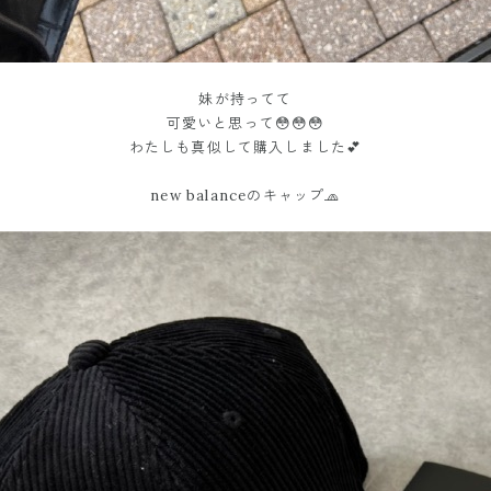
妹が持ってて
可愛いと思って😳😳😳
わたしも真似して購入しました💕
new balanceのキャップ🧢