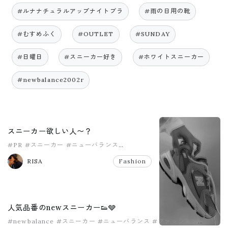
#ルナナチュラルアップナイトブラ
#雨の日用の靴
#むすめふく
#OUTLET
#SUNDAY
#日曜日
#スニーカー好き
#ホワイトスニーカー
#newbalance2002r
スニーカー欲しい人〜？
#PR
#スニーカー
#ニューバランス
#神戸レタス
RISA
Fashion
人気品番のnewスニーカー👟🩶
#newbalance
#スニーカー
#ニューバランス
#ファッション