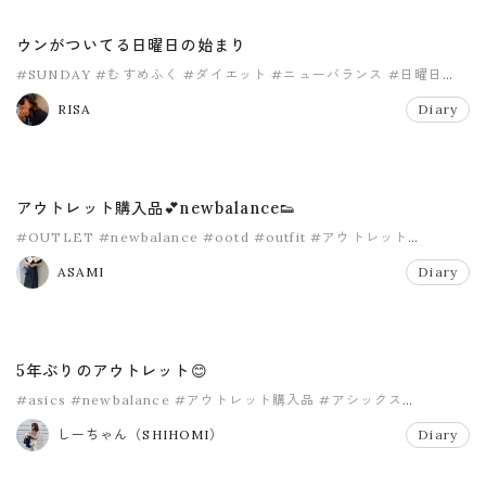
ウンがついてる日曜日の始まり
#SUNDAY
#むすめふく
#ダイエット
#ニューバランス
#日曜日
#購入品
RISA
Diary
アウトレット購入品💕newbalance👟
#OUTLET
#newbalance
#ootd
#outfit
#アウトレット
#ニューバランス
ASAMI
Diary
5年ぶりのアウトレット😊
#asics
#newbalance
#アウトレット購入品
#アシックス
#ニューバランス
#入間アウトレット
しーちゃん（SHIHOMI）
Diary