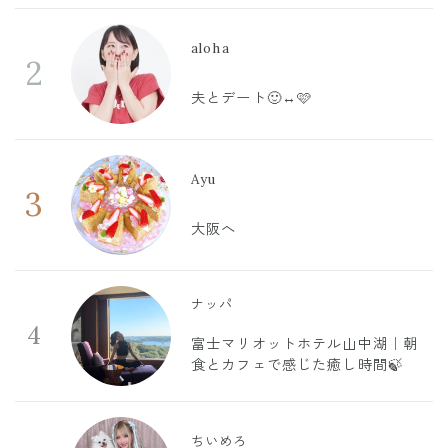
aloha
2
夫とデート🙂‍↔️🩷
Ayu
3
大阪へ
ナッパ
4
富士マリオットホテル山中湖｜朝
食とカフェで感じた癒し時間🍃
ちいめろ