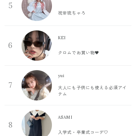
5
祝🌸琉ちゃろ
KEI
6
クロムでお買い物🖤
yui
7
大人にも子供にも使える必須アイ
テム
ASAMI
8
入学式・卒業式コーデ🤍