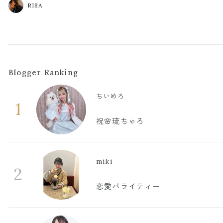
RISA
Blogger Ranking
ちいめろ
1
祝🌸琉ちゃろ
miki
2
恋愛バライティー