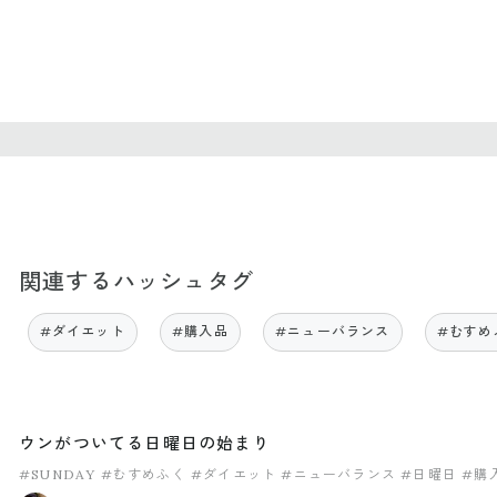
関連するハッシュタグ
#ダイエット
#購入品
#ニューバランス
#むすめ
ウンがついてる日曜日の始まり
#SUNDAY
#むすめふく
#ダイエット
#ニューバランス
#日曜日
#購