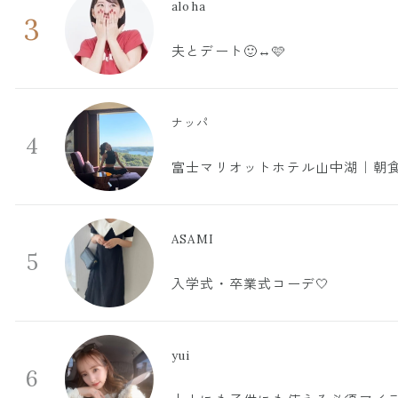
aloha
3
夫とデート🙂‍↔️🩷
ナッパ
4
富士マリオットホテル山中湖｜朝食
ASAMI
5
入学式・卒業式コーデ🤍
yui
6