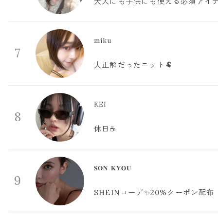
大人にも子供にも使える必須アイ
miku
7
大正解だったニット🐏
KEI
8
休日☕️
𝐒𝐎𝐍 𝐊𝐘𝐎𝐔
9
SHEINコーデ✨20%クーポン配布