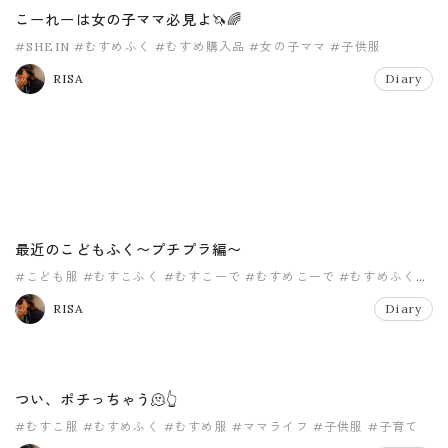
こーれーは女の子ママ必見よ🦄🌈
#SHEIN
#むすめふく
#むすめ購入品
#女の子ママ
#子供服
RISA
Diary
最近のこどもふく〜プチプラ編〜
#こども服
#むすこふく
#むすこーで
#むすめこーで
#むすめふく
#子供服
RISA
Diary
つい、ポチっちゃう🫠👆
#むすこ服
#むすめふく
#むすめ服
#ママライフ
#子供服
#子育て