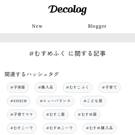
New
Blogger
#むすめふく に関する記事
関連するハッシュタグ
#子供服
#購入品
#むすこふく
#子育て
#SHEIN
#ニューバランス
#こども服
#子育てママ
#むすこ服
#むすめ服
#むすこーで
#むすめこーで
#むすめ購入品