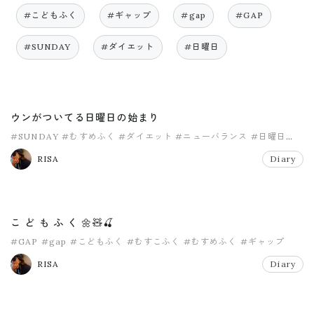
#こどもふく
#ギャップ
#gap
#GAP
#SUNDAY
#ダイエット
#日曜日
ウンがついてる日曜日の始まり
#SUNDAY
#むすめふく
#ダイエット
#ニューバランス
#日曜日
#購入品
RISA
Diary
こ ど も ふ く 🌼🧸🍒
#GAP
#gap
#こどもふく
#むすこふく
#むすめふく
#ギャップ
RISA
Diary