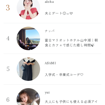
aloha
3
夫とデート🙂‍↔️🩷
ナッパ
4
富士マリオットホテル山中湖｜朝
食とカフェで感じた癒し時間🍃
ASAMI
5
入学式・卒業式コーデ🤍
yui
6
大人にも子供にも使える必須アイ