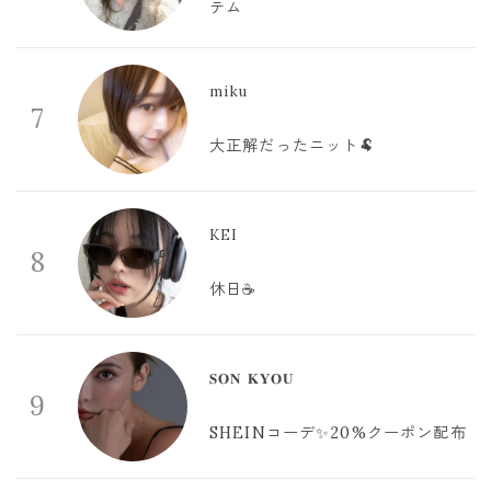
テム
miku
7
大正解だったニット🐏
KEI
8
休日☕️
𝐒𝐎𝐍 𝐊𝐘𝐎𝐔
9
SHEINコーデ✨20%クーポン配布