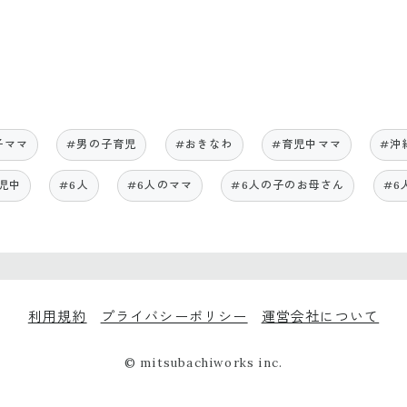
子ママ
#男の子育児
#おきなわ
#育児中ママ
#沖
児中
#6人
#6人のママ
#6人の子のお母さん
#6
利用規約
プライバシーポリシー
運営会社について
© mitsubachiworks inc.