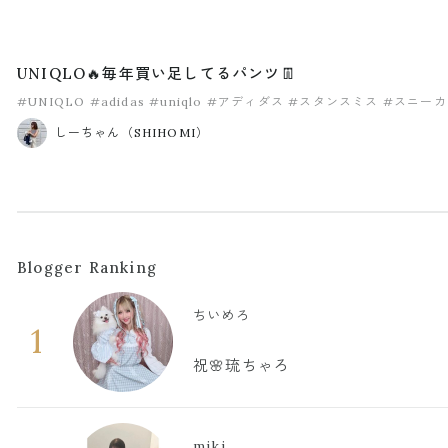
UNIQLO🔥毎年買い足してるパンツ👖
#UNIQLO
#adidas
#uniqlo
#アディダス
#スタンスミス
#スニーカ
しーちゃん（SHIHOMI）
Blogger Ranking
ちいめろ
1
祝🌸琉ちゃろ
miki