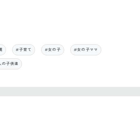
縄
#子育て
#女の子
#女の子ママ
人の子供達