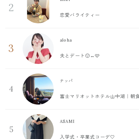
2
恋愛バライティー
aloha
3
夫とデート🙂‍↔️🩷
ナッパ
4
富士マリオットホテル山中湖｜朝食
ASAMI
5
入学式・卒業式コーデ🤍