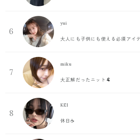
yui
6
大人にも子供にも使える必須アイ
miku
7
大正解だったニット🐏
KEI
8
休日☕️