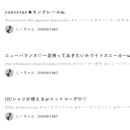
converse★モンクレール👟
#converse
#fragment
#moncler
#コンバース
#スニーカー女子
#
しーちゃん（SHIHOMI）
ニューバランス🤍一足持っておきたいホワイトスニーカー👟
#newbalance
#newbalance2002r
#スニーカー好き
#ニューバラ
しーちゃん（SHIHOMI）
GUシャツが使える🌿ニットコーデ💛🤍
#GU
#atmoscon
#エイチアンドエム
#オーバサイズシャツ
#オーバ
しーちゃん（SHIHOMI）