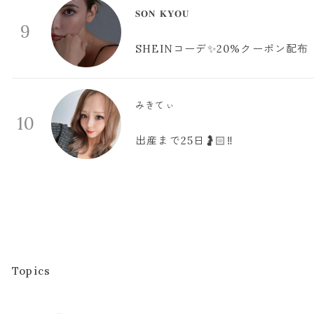
𝐒𝐎𝐍 𝐊𝐘𝐎𝐔
9
SHEINコーデ✨20%クーポン配布
みきてぃ
10
出産まで25日🤰🏻‼️
Topics