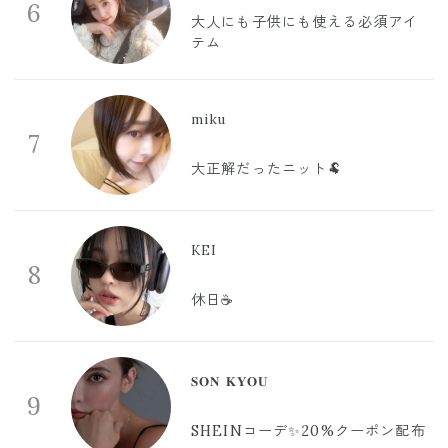
6
大人にも子供にも使える必須アイ
テム
miku
7
大正解だったニット🐏
KEI
8
休日☕️
𝐒𝐎𝐍 𝐊𝐘𝐎𝐔
9
SHEINコーデ✨20%クーポン配布