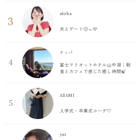
aloha
3
夫とデート🙂‍↔️🩷
ナッパ
4
富士マリオットホテル山中湖｜朝
食とカフェで感じた癒し時間🍃
ASAMI
5
入学式・卒業式コーデ🤍
yui