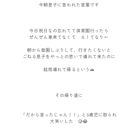
今朝息子に言われた言葉です
今日祝日なの忘れてて保育園行ったら
ぜんぜん車来てなくて え！てなり←
朝から登園しぶりして、行きたくないと
ごねる息子をやっとの思いで連れて来たのに
結局連れて帰るという🚗
その帰り道に
「だから言ったじゃん！！」と3歳児に怒られ
大笑いした 🥲😂