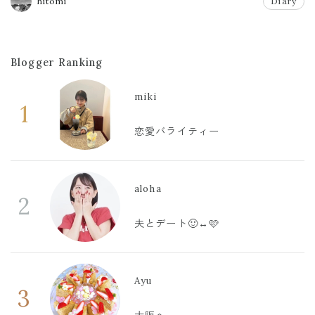
hitomi
Diary
Blogger Ranking
miki
1
恋愛バライティー
aloha
2
夫とデート🙂‍↔️🩷
Ayu
3