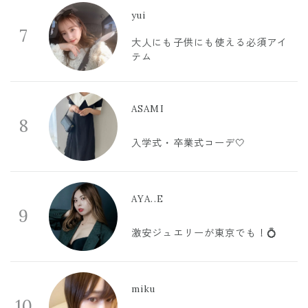
yui
7
大人にも子供にも使える必須アイ
テム
ASAMI
8
入学式・卒業式コーデ🤍
AYA..E
9
激安ジュエリーが東京でも！💍
miku
10