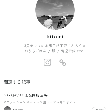
hitomi
3兄弟ママの家事日常子育てぶろぐ☺︎
おうちごはん / 服 / 育児記録 etc..
https://www.i
https://ro
関連する記事
'パパがいい'と公園服🧢🌤
#ファッション
#ママ
#公園コーデ
#男の子ママ
hitomi
Diary