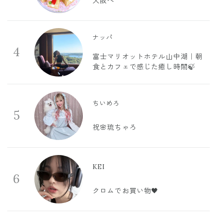
大阪へ
ナッパ
4
富士マリオットホテル山中湖｜朝
食とカフェで感じた癒し時間🍃
ちいめろ
5
祝🌸琉ちゃろ
KEI
6
クロムでお買い物🖤