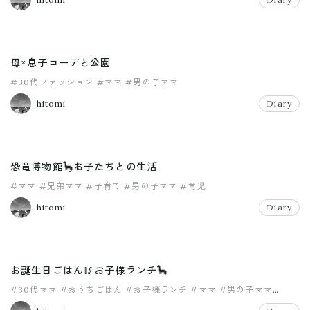
母×息子コーデと公園
#30代ファッション
#ママ
#男の子ママ
hitomi
Diary
恐竜博物館🦕お子たちとの生活
#ママ
#兄弟ママ
#子育て
#男の子ママ
#育児
hitomi
Diary
お誕生日ごはん🥢お子様ランチ🦕
#30代ママ
#おうちごはん
#お子様ランチ
#ママ
#男の子ママ
#２才のお誕生日