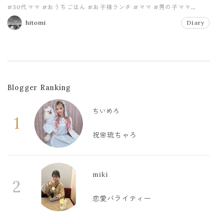
#30代ママ
#おうちごはん
#お子様ランチ
#ママ
#男の子ママ
#２才のお誕生日
hitomi
Diary
Blogger Ranking
ちいめろ
1
祝🌸琉ちゃろ
miki
2
恋愛バライティー