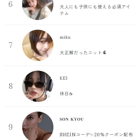
6
大人にも子供にも使える必須アイ
テム
miku
7
大正解だったニット🐏
KEI
8
休日☕️
𝐒𝐎𝐍 𝐊𝐘𝐎𝐔
9
SHEINコーデ✨20%クーポン配布