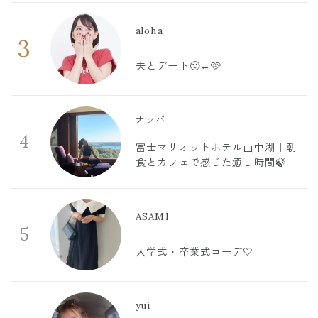
aloha
3
夫とデート🙂‍↔️🩷
ナッパ
4
富士マリオットホテル山中湖｜朝
食とカフェで感じた癒し時間🍃
ASAMI
5
入学式・卒業式コーデ🤍
yui